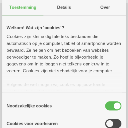
Toestemming
Details
Over
Praktisch
Welkom! Wat zijn ‘cookies’?
Cookies zijn kleine digitale tekstbestanden die
automatisch op je computer, tablet of smartphone worden
vrijdag 2 oktober 2026
17.30 uur tot 20.30 uur
bewaard. Ze helpen om het bezoeken van websites
30 euro - Wereldse Smaken bij Zorgbedrijf
eenvoudiger te maken. Zo hoef je bijvoorbeeld je
Antwerpen.
gegevens om in te loggen niet telkens opnieuw in te
Enthousiaste personeelsleden delen met trots
voeren. Cookies zijn niet schadelijk voor je computer.
de smaken van hun thuisland.
Inclusief: aperitiefje
Volgens de wet mogen wij cookies op jouw toestel
Vooraf inschrijven noodzakelijk
opslaan als ze strikt noodzakelijk zijn voor het gebruik
van de site, dat kan je niet weigeren. Voor andere soorten
Toestemmingsselectie
Reserveer vervoer
cookies hebben we jouw toestemming nodig. Sommige
Noodzakelijke cookies
cookies worden geplaatst door derde partijen die een
Dienstencentrum De Brem
dienst aanbieden op onze pagina's. We delen zo
Zwaantjeslei 87
Cookies voor voorkeuren
informatie over jouw (geanonimiseerd) gebruik van onze