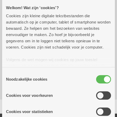
Welkom! Wat zijn ‘cookies’?
Cookies zijn kleine digitale tekstbestanden die
dinsdag 6 oktober 2026
15.30 uur tot 16.30 uur
automatisch op je computer, tablet of smartphone worden
bewaard. Ze helpen om het bezoeken van websites
gratis
eenvoudiger te maken. Zo hoef je bijvoorbeeld je
gegevens om in te loggen niet telkens opnieuw in te
voeren. Cookies zijn niet schadelijk voor je computer.
Reserveer vervoer
Volgens de wet mogen wij cookies op jouw toestel
Facebook event
opslaan als ze strikt noodzakelijk zijn voor het gebruik
Dienstencentrum Kerkeveld
van de site, dat kan je niet weigeren. Voor andere soorten
Toestemmingsselectie
Sint-Fredegandusstraat 36
cookies hebben we jouw toestemming nodig. Sommige
Noodzakelijke cookies
2100 Deurne
cookies worden geplaatst door derde partijen die een
dienst aanbieden op onze pagina's. We delen zo
Cookies voor voorkeuren
informatie over jouw (geanonimiseerd) gebruik van onze
Delen
site voor social media, advertenties en analyse. Deze
partners kunnen deze gegevens combineren met andere
Cookies voor statistieken
informatie die je aan hen verstrekte.