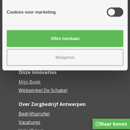
Onze diensten
Cookies voor marketing
Thuisdiensten
Dienstencentra
Assistentiewoningen
Alles toestaan
Woonzorgcentra
Financieel comfort
Weigeren
Mijn Zorgbedrijf
Onze innovaties
Mijn Boek
Webwinkel De Schakel
Over Zorgbedrijf Antwerpen
Bedrijfsprofiel
Vacatures
Naar boven