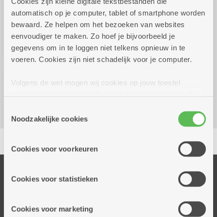
Cookies zijn kleine digitale tekstbestanden die
automatisch op je computer, tablet of smartphone worden
Wekelijks op dinsdag tot 29
13.30 uur tot
bewaard. Ze helpen om het bezoeken van websites
december 2026
16.30 uur
eenvoudiger te maken. Zo hoef je bijvoorbeeld je
gegevens om in te loggen niet telkens opnieuw in te
Reserveer vervoer
voeren. Cookies zijn niet schadelijk voor je computer.
Dienstencentrum Victor De Bruyne
Volgens de wet mogen wij cookies op jouw toestel
P.H. Spaaklaan 5
opslaan als ze strikt noodzakelijk zijn voor het gebruik
2660 Hoboken
van de site, dat kan je niet weigeren. Voor andere soorten
Toestemmingsselectie
cookies hebben we jouw toestemming nodig. Sommige
Noodzakelijke cookies
cookies worden geplaatst door derde partijen die een
Delen
dienst aanbieden op onze pagina's. We delen zo
Cookies voor voorkeuren
informatie over jouw (geanonimiseerd) gebruik van onze
site voor social media, advertenties en analyse. Deze
Onze diensten
partners kunnen deze gegevens combineren met andere
Cookies voor statistieken
Thuisdiensten
informatie die je aan hen verstrekte.
Dienstencentra
Cookies voor marketing
Assistentiewoningen