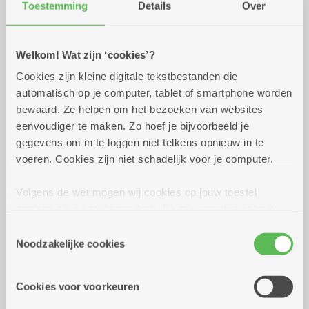
Toestemming
Details
Over
Praktisch
Welkom! Wat zijn ‘cookies’?
donderdag 15 oktober
13.00 uur tot 16.00
Cookies zijn kleine digitale tekstbestanden die
2026
uur
automatisch op je computer, tablet of smartphone worden
Margo presenteert de volgende artikelen:
bewaard. Ze helpen om het bezoeken van websites
juwelen, sjaals, handtassen, geldbeugels,
eenvoudiger te maken. Zo hoef je bijvoorbeeld je
nagellak en nog vele anderen.
gegevens om in te loggen niet telkens opnieuw in te
Geen aankoopverplichting.
voeren. Cookies zijn niet schadelijk voor je computer.
Volgens de wet mogen wij cookies op jouw toestel
Reserveer vervoer
opslaan als ze strikt noodzakelijk zijn voor het gebruik
van de site, dat kan je niet weigeren. Voor andere soorten
Facebook event
Toestemmingsselectie
cookies hebben we jouw toestemming nodig. Sommige
Noodzakelijke cookies
Dienstencentrum Kerkeveld
cookies worden geplaatst door derde partijen die een
Sint-Fredegandusstraat 36
dienst aanbieden op onze pagina's. We delen zo
Cookies voor voorkeuren
2100 Deurne
informatie over jouw (geanonimiseerd) gebruik van onze
site voor social media, advertenties en analyse. Deze