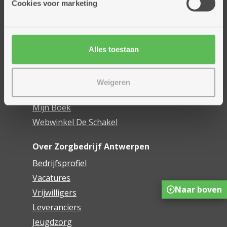
Cookies voor marketing
Dienstencentra
Assistentiewoningen
Woonzorgcentra
Alles toestaan
Financieel comfort
Mijn Zorgbedrijf
Weigeren
Onze innovaties
Mijn Boek
Webwinkel De Schakel
Over Zorgbedrijf Antwerpen
Bedrijfsprofiel
Vacatures
Naar boven
Vrijwilligers
Leveranciers
Jeugdzorg