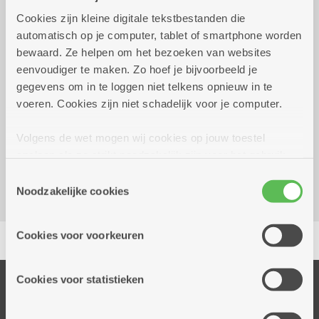
Praktisch
Cookies zijn kleine digitale tekstbestanden die
automatisch op je computer, tablet of smartphone worden
bewaard. Ze helpen om het bezoeken van websites
donderdag 17 september 2026 -
16.00 uur tot
eenvoudiger te maken. Zo hoef je bijvoorbeeld je
vrijdag 18 september 2026
19.00 uur
gegevens om in te loggen niet telkens opnieuw in te
Meer info te verkrijgen op het bureel
voeren. Cookies zijn niet schadelijk voor je computer.
Volgens de wet mogen wij cookies op jouw toestel
Dienstencentrum De Vrijgeweide
opslaan als ze strikt noodzakelijk zijn voor het gebruik
Luitenant Lippenslaan 59
van de site, dat kan je niet weigeren. Voor andere soorten
2140 Borgerhout
Toestemmingsselectie
cookies hebben we jouw toestemming nodig. Sommige
Noodzakelijke cookies
cookies worden geplaatst door derde partijen die een
dienst aanbieden op onze pagina's. We delen zo
Delen
Cookies voor voorkeuren
informatie over jouw (geanonimiseerd) gebruik van onze
site voor social media, advertenties en analyse. Deze
partners kunnen deze gegevens combineren met andere
Cookies voor statistieken
Onze diensten
informatie die je aan hen verstrekte.
Thuisdiensten