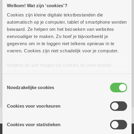
Praktisch
Welkom! Wat zijn ‘cookies’?
Cookies zijn kleine digitale tekstbestanden die
automatisch op je computer, tablet of smartphone worden
maandag 5 oktober 2026
13.30 uur tot 15.30 uur
bewaard. Ze helpen om het bezoeken van websites
eenvoudiger te maken. Zo hoef je bijvoorbeeld je
Gratis
gegevens om in te loggen niet telkens opnieuw in te
Inschrijven noodzakelijk
voeren. Cookies zijn niet schadelijk voor je computer.
Reserveer vervoer
Volgens de wet mogen wij cookies op jouw toestel
opslaan als ze strikt noodzakelijk zijn voor het gebruik
Kombine Boelaer (dienstencentrum)
van de site, dat kan je niet weigeren. Voor andere soorten
Lodewijk van Berckenlaan 361 G 01
Toestemmingsselectie
cookies hebben we jouw toestemming nodig. Sommige
Noodzakelijke cookies
2140 Borgerhout
cookies worden geplaatst door derde partijen die een
dienst aanbieden op onze pagina's. We delen zo
Cookies voor voorkeuren
informatie over jouw (geanonimiseerd) gebruik van onze
Delen
site voor social media, advertenties en analyse. Deze
partners kunnen deze gegevens combineren met andere
Cookies voor statistieken
informatie die je aan hen verstrekte.