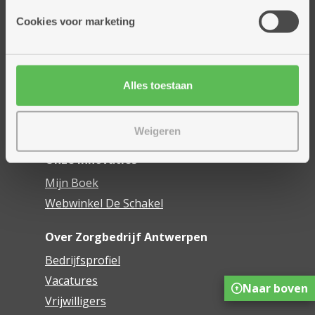
Onze diensten
Cookies voor marketing
Thuisdiensten
Dienstencentra
Assistentiewoningen
Woonzorgcentra
Alles toestaan
Financieel comfort
Mijn Zorgbedrijf
Weigeren
Onze innovaties
Mijn Boek
Webwinkel De Schakel
Over Zorgbedrijf Antwerpen
Bedrijfsprofiel
Vacatures
Naar boven
Vrijwilligers