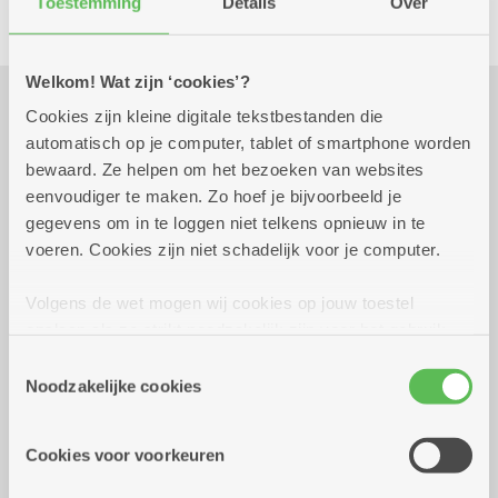
Toestemming
Details
Over
Welkom! Wat zijn ‘cookies’?
Cookies zijn kleine digitale tekstbestanden die
Praktisch
automatisch op je computer, tablet of smartphone worden
bewaard. Ze helpen om het bezoeken van websites
eenvoudiger te maken. Zo hoef je bijvoorbeeld je
vrijdag 18 september
13.30 uur tot 17.00
gegevens om in te loggen niet telkens opnieuw in te
2026
uur
voeren. Cookies zijn niet schadelijk voor je computer.
Vierkamp biljartclub. 6 euro voor beide dagen.
Inschrijven bij Hugo of Louis vóór 16 september
Volgens de wet mogen wij cookies op jouw toestel
opslaan als ze strikt noodzakelijk zijn voor het gebruik
van de site, dat kan je niet weigeren. Voor andere soorten
Reserveer vervoer
Toestemmingsselectie
cookies hebben we jouw toestemming nodig. Sommige
Noodzakelijke cookies
Dienstencentrum Arena
cookies worden geplaatst door derde partijen die een
Gabriel Vervoortstraat 2
dienst aanbieden op onze pagina's. We delen zo
2100 Deurne
Cookies voor voorkeuren
informatie over jouw (geanonimiseerd) gebruik van onze
site voor social media, advertenties en analyse. Deze