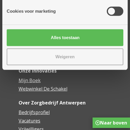
Onze diensten
Cookies voor marketing
Thuisdiensten
Dienstencentra
Assistentiewoningen
Alles toestaan
Woonzorgcentra
Financieel comfort
Mijn Zorgbedrijf
Weigeren
Onze innovaties
Mijn Boek
Webwinkel De Schakel
Over Zorgbedrijf Antwerpen
Bedrijfsprofiel
Vacatures
Naar boven
Vrijwilligers