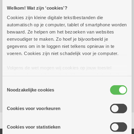
Welkom! Wat zijn ‘cookies’?
Praktisch
Cookies zijn kleine digitale tekstbestanden die
automatisch op je computer, tablet of smartphone worden
woensdag 28 oktober
12.00 uur tot 17.00
bewaard. Ze helpen om het bezoeken van websites
2026
uur
eenvoudiger te maken. Zo hoef je bijvoorbeeld je
gegevens om in te loggen niet telkens opnieuw in te
20 euro
voeren. Cookies zijn niet schadelijk voor je computer.
Volgens de wet mogen wij cookies op jouw toestel
Reserveer vervoer
opslaan als ze strikt noodzakelijk zijn voor het gebruik
Dienstencentrum De Veldekens
van de site, dat kan je niet weigeren. Voor andere soorten
Toestemmingsselectie
Frans Beckersstraat 33
cookies hebben we jouw toestemming nodig. Sommige
Noodzakelijke cookies
2600 Berchem
cookies worden geplaatst door derde partijen die een
dienst aanbieden op onze pagina's. We delen zo
Cookies voor voorkeuren
informatie over jouw (geanonimiseerd) gebruik van onze
Delen
site voor social media, advertenties en analyse. Deze
partners kunnen deze gegevens combineren met andere
Cookies voor statistieken
informatie die je aan hen verstrekte.