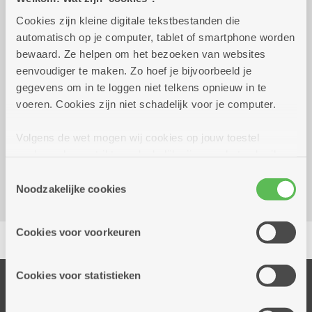
Cookies zijn kleine digitale tekstbestanden die
donderdag 29 oktober
12.00 uur tot 17.00
automatisch op je computer, tablet of smartphone worden
2026
uur
bewaard. Ze helpen om het bezoeken van websites
20 euro voor een dagmenu met DJ. Reserveren
eenvoudiger te maken. Zo hoef je bijvoorbeeld je
voor 28/10
gegevens om in te loggen niet telkens opnieuw in te
voeren. Cookies zijn niet schadelijk voor je computer.
Reserveer vervoer
Volgens de wet mogen wij cookies op jouw toestel
Dienstencentrum De Meere
opslaan als ze strikt noodzakelijk zijn voor het gebruik
Corneel van Reethstraat 10
van de site, dat kan je niet weigeren. Voor andere soorten
Toestemmingsselectie
2600 Berchem
cookies hebben we jouw toestemming nodig. Sommige
Noodzakelijke cookies
cookies worden geplaatst door derde partijen die een
dienst aanbieden op onze pagina's. We delen zo
Delen
Cookies voor voorkeuren
informatie over jouw (geanonimiseerd) gebruik van onze
site voor social media, advertenties en analyse. Deze
partners kunnen deze gegevens combineren met andere
Cookies voor statistieken
Onze diensten
informatie die je aan hen verstrekte.
Thuisdiensten