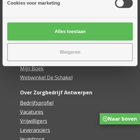
Cookies voor marketing
Dienstencentra
Assistentiewoningen
Woonzorgcentra
Alles toestaan
Financieel comfort
Mijn Zorgbedrijf
Weigeren
Onze innovaties
Mijn Boek
Webwinkel De Schakel
Over Zorgbedrijf Antwerpen
Bedrijfsprofiel
Vacatures
Naar boven
Vrijwilligers
Leveranciers
Jeugdzorg