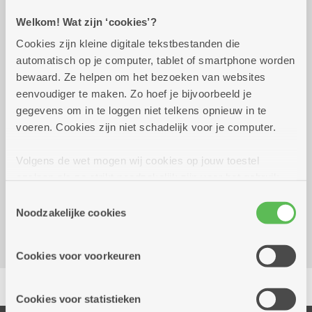
Welkom! Wat zijn ‘cookies’?
Praktisch
Cookies zijn kleine digitale tekstbestanden die
automatisch op je computer, tablet of smartphone worden
dinsdag 15 september
14.00 uur tot 16.30
bewaard. Ze helpen om het bezoeken van websites
2026
uur
eenvoudiger te maken. Zo hoef je bijvoorbeeld je
8,50 euro (incl snack met koffie/thee). Te
gegevens om in te loggen niet telkens opnieuw in te
reserveren vóór 10/09!
voeren. Cookies zijn niet schadelijk voor je computer.
Volgens de wet mogen wij cookies op jouw toestel
Reserveer vervoer
opslaan als ze strikt noodzakelijk zijn voor het gebruik
Dienstencentrum Oosterveld
van de site, dat kan je niet weigeren. Voor andere soorten
Toestemmingsselectie
Groenenborgerlaan 185
cookies hebben we jouw toestemming nodig. Sommige
Noodzakelijke cookies
2610 Wilrijk
cookies worden geplaatst door derde partijen die een
dienst aanbieden op onze pagina's. We delen zo
Cookies voor voorkeuren
informatie over jouw (geanonimiseerd) gebruik van onze
Delen
site voor social media, advertenties en analyse. Deze
partners kunnen deze gegevens combineren met andere
Cookies voor statistieken
informatie die je aan hen verstrekte.