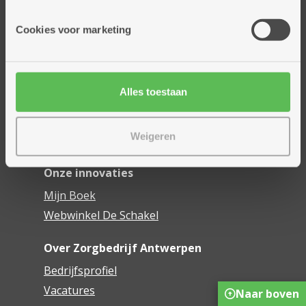
Onze diensten
Cookies voor marketing
Thuisdiensten
Dienstencentra
Assistentiewoningen
Alles toestaan
Woonzorgcentra
Financieel comfort
Weigeren
Mijn Zorgbedrijf
Onze innovaties
Mijn Boek
Webwinkel De Schakel
Over Zorgbedrijf Antwerpen
Bedrijfsprofiel
Vacatures
Naar boven