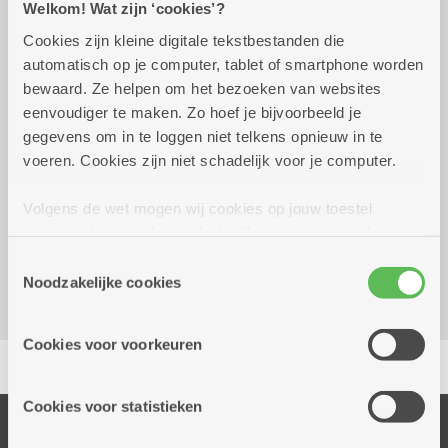
Welkom! Wat zijn ‘cookies’?
Cookies zijn kleine digitale tekstbestanden die
automatisch op je computer, tablet of smartphone worden
woensdag 23 september
14.00 uur tot 16.30
bewaard. Ze helpen om het bezoeken van websites
2026
uur
eenvoudiger te maken. Zo hoef je bijvoorbeeld je
10 euro
gegevens om in te loggen niet telkens opnieuw in te
voeren. Cookies zijn niet schadelijk voor je computer.
Reserveer vervoer
Volgens de wet mogen wij cookies op jouw toestel
Dienstencentrum De Meere
opslaan als ze strikt noodzakelijk zijn voor het gebruik
Corneel van Reethstraat 10
van de site, dat kan je niet weigeren. Voor andere soorten
Toestemmingsselectie
2600 Berchem
cookies hebben we jouw toestemming nodig. Sommige
Noodzakelijke cookies
cookies worden geplaatst door derde partijen die een
dienst aanbieden op onze pagina's. We delen zo
Cookies voor voorkeuren
Delen
informatie over jouw (geanonimiseerd) gebruik van onze
site voor social media, advertenties en analyse. Deze
partners kunnen deze gegevens combineren met andere
Cookies voor statistieken
informatie die je aan hen verstrekte.
Onze diensten