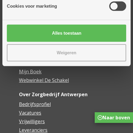
Thuisdiensten
Cookies voor marketing
Dienstencentra
Assistentiewoningen
Woonzorgcentra
Alles toestaan
Financieel comfort
Mijn Zorgbedrijf
Weigeren
Onze innovaties
Mijn Boek
Webwinkel De Schakel
Over Zorgbedrijf Antwerpen
Bedrijfsprofiel
Vacatures
Naar boven
Vrijwilligers
Leveranciers