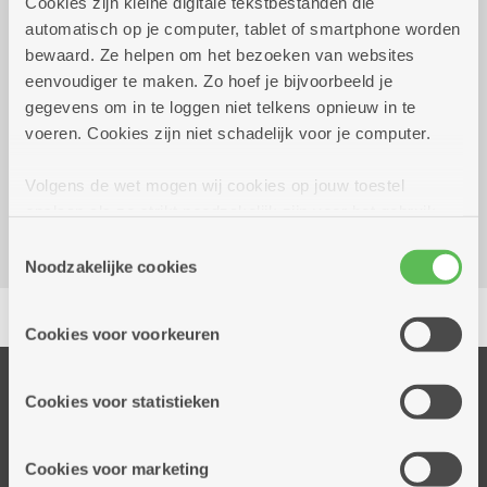
Cookies zijn kleine digitale tekstbestanden die
automatisch op je computer, tablet of smartphone worden
dinsdag 8 september
11.00 uur tot 16.00
bewaard. Ze helpen om het bezoeken van websites
2026
uur
eenvoudiger te maken. Zo hoef je bijvoorbeeld je
gegevens om in te loggen niet telkens opnieuw in te
Reserveer vervoer
voeren. Cookies zijn niet schadelijk voor je computer.
Dienstencentrum Portugesehof
Volgens de wet mogen wij cookies op jouw toestel
Portugesestraat 1
opslaan als ze strikt noodzakelijk zijn voor het gebruik
2660 Hoboken
van de site, dat kan je niet weigeren. Voor andere soorten
Toestemmingsselectie
cookies hebben we jouw toestemming nodig. Sommige
Noodzakelijke cookies
cookies worden geplaatst door derde partijen die een
Delen
dienst aanbieden op onze pagina's. We delen zo
Cookies voor voorkeuren
informatie over jouw (geanonimiseerd) gebruik van onze
site voor social media, advertenties en analyse. Deze
Onze diensten
partners kunnen deze gegevens combineren met andere
Cookies voor statistieken
Thuisdiensten
informatie die je aan hen verstrekte.
Dienstencentra
Cookies voor marketing
Assistentiewoningen