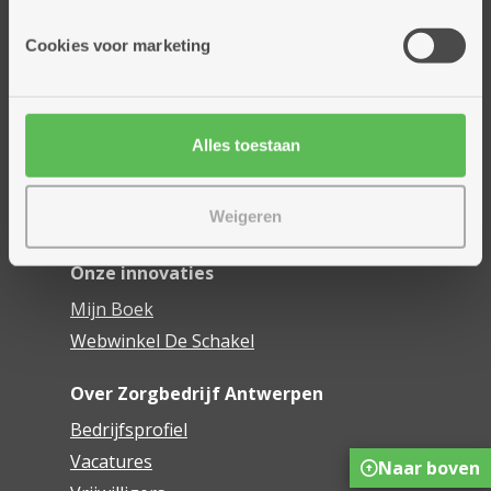
Onze diensten
Cookies voor marketing
Thuisdiensten
Dienstencentra
Assistentiewoningen
Alles toestaan
Woonzorgcentra
Financieel comfort
Weigeren
Mijn Zorgbedrijf
Onze innovaties
Mijn Boek
Webwinkel De Schakel
Over Zorgbedrijf Antwerpen
Bedrijfsprofiel
Vacatures
Naar boven