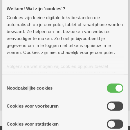
Welkom! Wat zijn ‘cookies’?
Praktisch
Cookies zijn kleine digitale tekstbestanden die
automatisch op je computer, tablet of smartphone worden
bewaard. Ze helpen om het bezoeken van websites
dinsdag 27 oktober 2026
17.00 uur tot 18.00 uur
eenvoudiger te maken. Zo hoef je bijvoorbeeld je
gegevens om in te loggen niet telkens opnieuw in te
14,50 euro (incl een dessert)
voeren. Cookies zijn niet schadelijk voor je computer.
Volgens de wet mogen wij cookies op jouw toestel
Reserveer vervoer
opslaan als ze strikt noodzakelijk zijn voor het gebruik
Dienstencentrum De Meere
van de site, dat kan je niet weigeren. Voor andere soorten
Toestemmingsselectie
Corneel van Reethstraat 10
cookies hebben we jouw toestemming nodig. Sommige
Noodzakelijke cookies
2600 Berchem
cookies worden geplaatst door derde partijen die een
dienst aanbieden op onze pagina's. We delen zo
Cookies voor voorkeuren
informatie over jouw (geanonimiseerd) gebruik van onze
Delen
site voor social media, advertenties en analyse. Deze
partners kunnen deze gegevens combineren met andere
Cookies voor statistieken
informatie die je aan hen verstrekte.