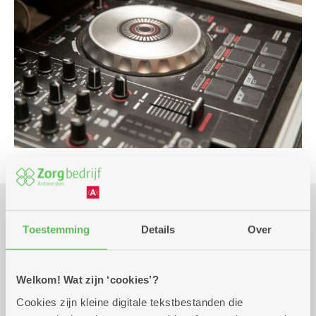
Praktisch
Toestemming
Details
Over
woensdag 30 september
14.00 uur tot 17.00
Welkom! Wat zijn ‘cookies’?
2026
uur
Cookies zijn kleine digitale tekstbestanden die