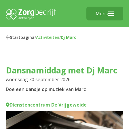
Menu
Startpagina
/
Activiteiten
/
Dj Marc
Dansnamiddag met Dj Marc
woensdag 30 september 2026
Doe een dansje op muziek van Marc
Dienstencentrum De Vrijgeweide