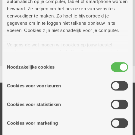
automatisch op je computer, tablet of smartphone worden
Gratis
bewaard. Ze helpen om het bezoeken van websites
eenvoudiger te maken. Zo hoef je bijvoorbeeld je
Reserveer vervoer
gegevens om in te loggen niet telkens opnieuw in te
voeren. Cookies zijn niet schadelijk voor je computer.
Dienstencentrum De Vrijgeweide
Luitenant Lippenslaan 59
Volgens de wet mogen wij cookies op jouw toestel
2140 Borgerhout
opslaan als ze strikt noodzakelijk zijn voor het gebruik
van de site, dat kan je niet weigeren. Voor andere soorten
Toestemmingsselectie
cookies hebben we jouw toestemming nodig. Sommige
Noodzakelijke cookies
Delen
cookies worden geplaatst door derde partijen die een
dienst aanbieden op onze pagina's. We delen zo
Cookies voor voorkeuren
informatie over jouw (geanonimiseerd) gebruik van onze
Onze diensten
site voor social media, advertenties en analyse. Deze
partners kunnen deze gegevens combineren met andere
Thuisdiensten
Cookies voor statistieken
informatie die je aan hen verstrekte.
Dienstencentra
Assistentiewoningen
Cookies voor marketing
Woonzorgcentra