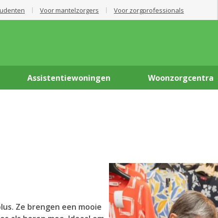
tudenten
Voor mantelzorgers
Voor zorgprofessionals
Assistentiewoningen
Woonzorgcentra
us. Ze brengen een mooie