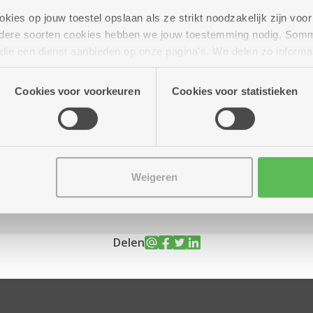
ies op jouw toestel opslaan als ze strikt noodzakelijk zijn voor 
andere soorten cookies hebben we jouw toestemming nodig. Som
n die een dienst aanbieden op onze pagina's. We delen zo informa
n onze site voor social media, advertenties en analyse. Deze p
r tot 17.00 uur
atie die je aan hen verstrekte.
Cookies voor voorkeuren
Cookies voor statistieken
Weigeren
Delen