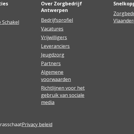
ties
Over Zorgbedrijf
Snelkop
Antwerpen
Zorgbedr
Bedrijfsprofiel
Vlaander
 Schakel
Vacatures
Vrijwilligers
Leveranciers
Jeugdzorg
Partners
Algemene
voorwaarden
Richtlijnen voor het
gebruik van sociale
media
Brasschaat
Privacy beleid