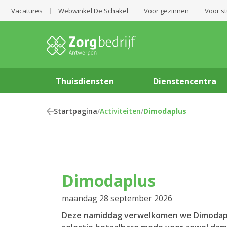
Vacatures
Webwinkel De Schakel
Voor gezinnen
Voor s
Thuisdiensten
Dienstencentra
Startpagina
/
Activiteiten
/
Dimodaplus
Dimodaplus
maandag 28 september 2026
Deze namiddag verwelkomen we Dimodapl