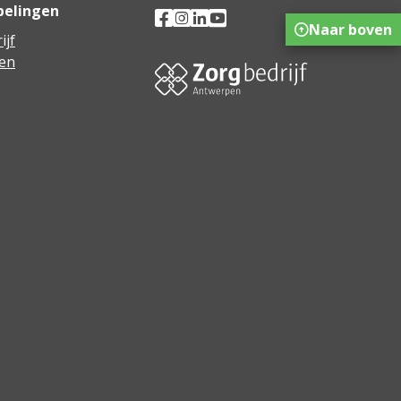
pelingen
Naar boven
ijf
en