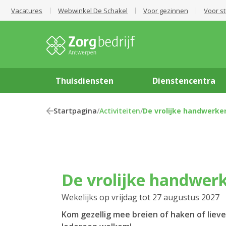
Vacatures
Webwinkel De Schakel
Voor gezinnen
Voor s
Thuisdiensten
Dienstencentra
Startpagina
/
Activiteiten
/
De vrolijke handwerke
De vrolijke handwer
Wekelijks op vrijdag tot 27 augustus 2027
Kom gezellig mee breien of haken of liev