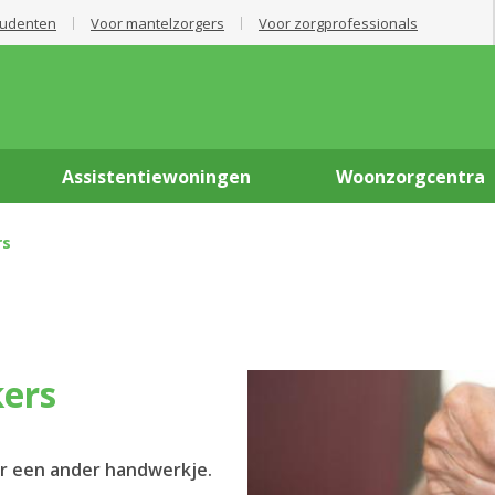
tudenten
Voor mantelzorgers
Voor zorgprofessionals
Assistentiewoningen
Woonzorgcentra
rs
kers
er een ander handwerkje.