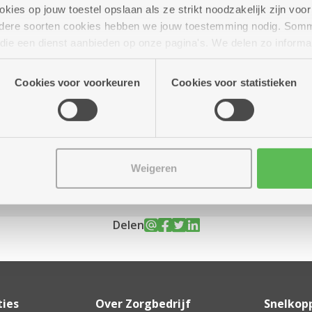
ies op jouw toestel opslaan als ze strikt noodzakelijk zijn voor 
andere soorten cookies hebben we jouw toestemming nodig. Som
n die een dienst aanbieden op onze pagina's. We delen zo informa
n onze site voor social media, advertenties en analyse. Deze p
 2027
14.00 uur tot 15.00 uur
atie die je aan hen verstrekte.
Cookies voor voorkeuren
Cookies voor statistieken
Weigeren
Delen
ties
Over Zorgbedrijf
Snelkop