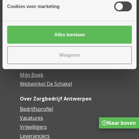
Thuisdiensten
Cookies voor marketing
Dienstencentra
Assistentiewoningen
Woonzorgcentra
Alles toestaan
Financieel comfort
Mijn Zorgbedrijf
Weigeren
Onze innovaties
Mijn Boek
Webwinkel De Schakel
Over Zorgbedrijf Antwerpen
Bedrijfsprofiel
Vacatures
Naar boven
Vrijwilligers
Leveranciers