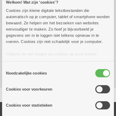
Welkom! Wat zijn ‘cookies’?
Cookies zijn kleine digitale tekstbestanden die
automatisch op je computer, tablet of smartphone worden
maandag 12 oktober
14.00 uur tot 17.00
bewaard. Ze helpen om het bezoeken van websites
2026
uur
eenvoudiger te maken. Zo hoef je bijvoorbeeld je
Gratis
gegevens om in te loggen niet telkens opnieuw in te
voeren. Cookies zijn niet schadelijk voor je computer.
Reserveer vervoer
Volgens de wet mogen wij cookies op jouw toestel
Dienstencentrum De Meere
opslaan als ze strikt noodzakelijk zijn voor het gebruik
Corneel van Reethstraat 10
van de site, dat kan je niet weigeren. Voor andere soorten
Toestemmingsselectie
2600 Berchem
cookies hebben we jouw toestemming nodig. Sommige
Noodzakelijke cookies
cookies worden geplaatst door derde partijen die een
dienst aanbieden op onze pagina's. We delen zo
Cookies voor voorkeuren
Delen
informatie over jouw (geanonimiseerd) gebruik van onze
site voor social media, advertenties en analyse. Deze
partners kunnen deze gegevens combineren met andere
Cookies voor statistieken
informatie die je aan hen verstrekte.
Onze diensten