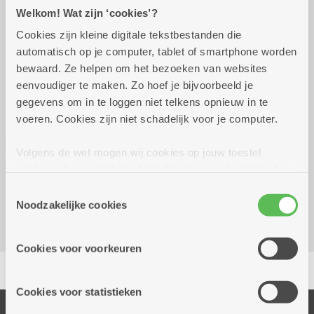
Praktisch
Welkom! Wat zijn ‘cookies’?
Cookies zijn kleine digitale tekstbestanden die
automatisch op je computer, tablet of smartphone worden
Wekelijks op donderdag tot 31
14.00 uur tot
bewaard. Ze helpen om het bezoeken van websites
december 2026
16.30 uur
eenvoudiger te maken. Zo hoef je bijvoorbeeld je
/
gegevens om in te loggen niet telkens opnieuw in te
voeren. Cookies zijn niet schadelijk voor je computer.
Reserveer vervoer
Volgens de wet mogen wij cookies op jouw toestel
opslaan als ze strikt noodzakelijk zijn voor het gebruik
Dienstencentrum Santiago
van de site, dat kan je niet weigeren. Voor andere soorten
Canadalaan 21
Toestemmingsselectie
cookies hebben we jouw toestemming nodig. Sommige
Noodzakelijke cookies
2030 Antwerpen
cookies worden geplaatst door derde partijen die een
dienst aanbieden op onze pagina's. We delen zo
Cookies voor voorkeuren
informatie over jouw (geanonimiseerd) gebruik van onze
Delen
site voor social media, advertenties en analyse. Deze
partners kunnen deze gegevens combineren met andere
Cookies voor statistieken
informatie die je aan hen verstrekte.