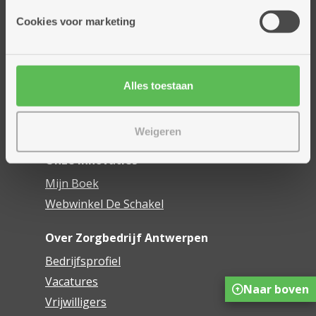
Onze diensten
Cookies voor marketing
Thuisdiensten
Dienstencentra
Assistentiewoningen
Woonzorgcentra
Alles toestaan
Financieel comfort
Mijn Zorgbedrijf
Weigeren
Onze innovaties
Mijn Boek
Webwinkel De Schakel
Over Zorgbedrijf Antwerpen
Bedrijfsprofiel
Vacatures
Naar boven
Vrijwilligers