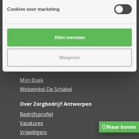
Cookies voor marketing
Thuisdiensten
Dienstencentra
Assistentiewoningen
Woonzorgcentra
Alles toestaan
Financieel comfort
Mijn Zorgbedrijf
Weigeren
Onze innovaties
Mijn Boek
Webwinkel De Schakel
Over Zorgbedrijf Antwerpen
Bedrijfsprofiel
Vacatures
Naar boven
Vrijwilligers