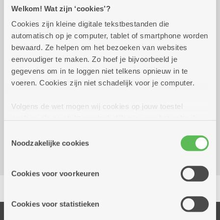
Praktisch
Welkom! Wat zijn ‘cookies’?
Cookies zijn kleine digitale tekstbestanden die
automatisch op je computer, tablet of smartphone worden
vrijdag 23 oktober 2026
14.00 uur tot 16.30 uur
bewaard. Ze helpen om het bezoeken van websites
eenvoudiger te maken. Zo hoef je bijvoorbeeld je
Gratis.
gegevens om in te loggen niet telkens opnieuw in te
voeren. Cookies zijn niet schadelijk voor je computer.
Reserveer vervoer
Volgens de wet mogen wij cookies op jouw toestel
opslaan als ze strikt noodzakelijk zijn voor het gebruik
Dienstencentrum Arena
van de site, dat kan je niet weigeren. Voor andere soorten
Gabriel Vervoortstraat 2
Toestemmingsselectie
cookies hebben we jouw toestemming nodig. Sommige
Noodzakelijke cookies
2100 Deurne
cookies worden geplaatst door derde partijen die een
dienst aanbieden op onze pagina's. We delen zo
Cookies voor voorkeuren
informatie over jouw (geanonimiseerd) gebruik van onze
Delen
site voor social media, advertenties en analyse. Deze
partners kunnen deze gegevens combineren met andere
Cookies voor statistieken
informatie die je aan hen verstrekte.
Onze diensten