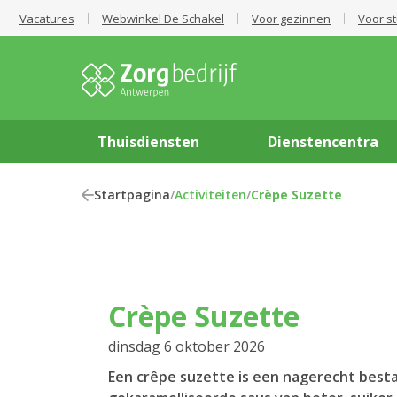
Vacatures
Webwinkel De Schakel
Voor gezinnen
Voor s
Thuisdiensten
Dienstencentra
Startpagina
/
Activiteiten
/
Crèpe Suzette
Crèpe Suzette
dinsdag 6 oktober 2026
Een crêpe suzette is een nagerecht bestaa