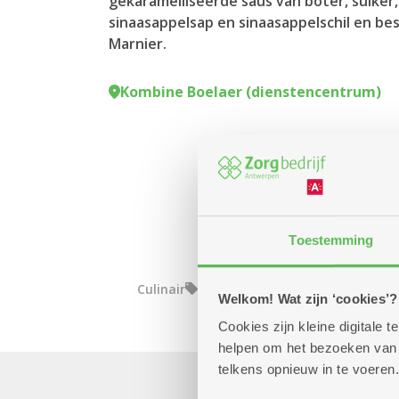
gekaramelliseerde saus van boter, suiker
sinaasappelsap en sinaasappelschil en b
Marnier.
Kombine Boelaer (dienstencentrum)
Toestemming
Culinair
Welkom! Wat zijn ‘cookies’?
Cookies zijn kleine digitale
helpen om het bezoeken van w
telkens opnieuw in te voeren.