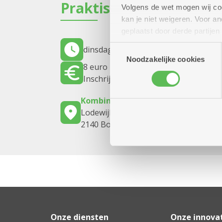
Praktisch
Volgens de wet mogen wij cook
kan je niet weigeren. Voor 
geplaatst door derde partije
(geanonimiseerd) gebruik va
Toestemmingsselectie
dinsdag 6 oktober 2026
15.30 uur tot
combineren met andere inform
Noodzakelijke cookies
8 euro
Inschrijven noodzakelijk
Kombine Boelaer (dienstencentrum
Lodewijk van Berckenlaan 361 G 01
2140 Borgerhout
Onze diensten
Onze innova