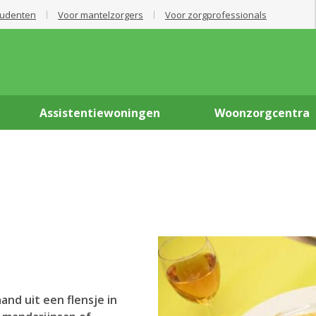
tudenten
Voor mantelzorgers
Voor zorgprofessionals
Assistentiewoningen
Woonzorgcentra
nd uit een flensje in