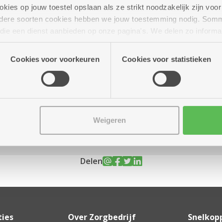
ies op jouw toestel opslaan als ze strikt noodzakelijk zijn voor 
andere soorten cookies hebben we jouw toestemming nodig. Som
n die een dienst aanbieden op onze pagina's. We delen zo informa
n onze site voor social media, advertenties en analyse. Deze p
 15.30 uur
atie die je aan hen verstrekte.
Cookies voor voorkeuren
Cookies voor statistieken
)
Weigeren
Delen
ties
Over Zorgbedrijf
Snelkop