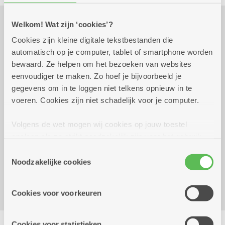
Welkom! Wat zijn ‘cookies’?
Praktisch
Cookies zijn kleine digitale tekstbestanden die
automatisch op je computer, tablet of smartphone worden
bewaard. Ze helpen om het bezoeken van websites
eenvoudiger te maken. Zo hoef je bijvoorbeeld je
vrijdag 16 oktober 2026
14.00 uur tot 16.00 uur
gegevens om in te loggen niet telkens opnieuw in te
Gratis, smul: gebak met koffie of thee voor 6
voeren. Cookies zijn niet schadelijk voor je computer.
euro.
Volgens de wet mogen wij cookies op jouw toestel
Reserveer vervoer
opslaan als ze strikt noodzakelijk zijn voor het gebruik
van de site, dat kan je niet weigeren. Voor andere soorten
Toestemmingsselectie
Dienstencentrum Rozenboom
cookies hebben we jouw toestemming nodig. Sommige
Noodzakelijke cookies
Hallershofstraat 5
cookies worden geplaatst door derde partijen die een
2100 Deurne
dienst aanbieden op onze pagina's. We delen zo
Cookies voor voorkeuren
informatie over jouw (geanonimiseerd) gebruik van onze
site voor social media, advertenties en analyse. Deze
Delen
partners kunnen deze gegevens combineren met andere
Cookies voor statistieken