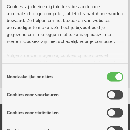
Praktisch
Cookies zijn kleine digitale tekstbestanden die
automatisch op je computer, tablet of smartphone worden
bewaard. Ze helpen om het bezoeken van websites
zaterdag 31 oktober
14.00 uur tot 16.00
eenvoudiger te maken. Zo hoef je bijvoorbeeld je
2026
uur
gegevens om in te loggen niet telkens opnieuw in te
Gratis - met dank aan Huizen van het Kind
voeren. Cookies zijn niet schadelijk voor je computer.
Volgens de wet mogen wij cookies op jouw toestel
Dienstencentrum Pulhof
opslaan als ze strikt noodzakelijk zijn voor het gebruik
Floraliënlaan 400 C
van de site, dat kan je niet weigeren. Voor andere soorten
2600 Berchem
Toestemmingsselectie
cookies hebben we jouw toestemming nodig. Sommige
Noodzakelijke cookies
cookies worden geplaatst door derde partijen die een
dienst aanbieden op onze pagina's. We delen zo
Delen
Cookies voor voorkeuren
informatie over jouw (geanonimiseerd) gebruik van onze
site voor social media, advertenties en analyse. Deze
partners kunnen deze gegevens combineren met andere
Cookies voor statistieken
Onze diensten
informatie die je aan hen verstrekte.
Thuisdiensten