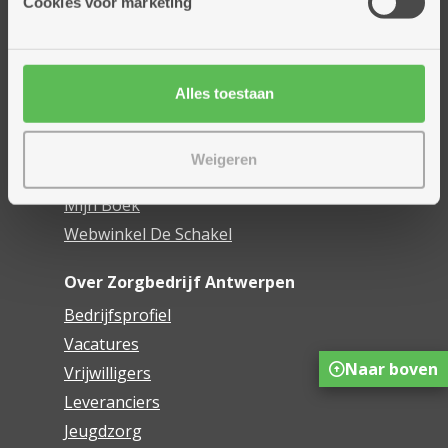
Cookies voor marketing
Dienstencentra
Assistentiewoningen
Woonzorgcentra
Financieel comfort
Alles toestaan
Mijn Zorgbedrijf
Weigeren
Onze innovaties
Mijn Boek
Webwinkel De Schakel
Over Zorgbedrijf Antwerpen
Bedrijfsprofiel
Vacatures
Naar boven
Vrijwilligers
Leveranciers
Jeugdzorg