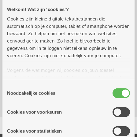
Welkom! Wat zijn ‘cookies’?
Praktisch
Cookies zijn kleine digitale tekstbestanden die
automatisch op je computer, tablet of smartphone worden
Wekelijks op dinsdag tot 29
19.00 uur tot
bewaard. Ze helpen om het bezoeken van websites
december 2026
22.00 uur
eenvoudiger te maken. Zo hoef je bijvoorbeeld je
gegevens om in te loggen niet telkens opnieuw in te
in clubverband
voeren. Cookies zijn niet schadelijk voor je computer.
Volgens de wet mogen wij cookies op jouw toestel
Reserveer vervoer
opslaan als ze strikt noodzakelijk zijn voor het gebruik
Dienstencentrum De Nobele Donk
van de site, dat kan je niet weigeren. Voor andere soorten
Toestemmingsselectie
Prinshoeveweg 21
cookies hebben we jouw toestemming nodig. Sommige
Noodzakelijke cookies
2180 Ekeren
cookies worden geplaatst door derde partijen die een
dienst aanbieden op onze pagina's. We delen zo
Cookies voor voorkeuren
informatie over jouw (geanonimiseerd) gebruik van onze
Delen
site voor social media, advertenties en analyse. Deze
partners kunnen deze gegevens combineren met andere
Cookies voor statistieken
informatie die je aan hen verstrekte.