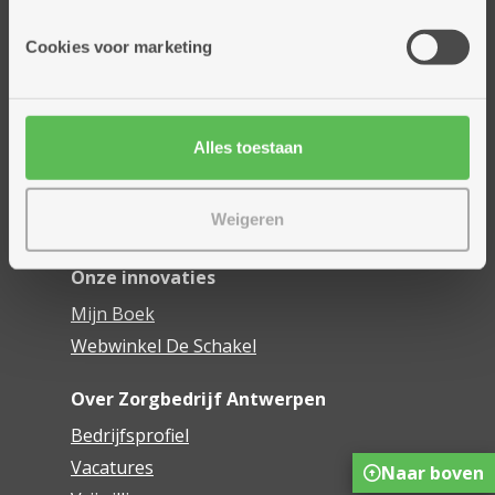
Onze diensten
Cookies voor marketing
Thuisdiensten
Dienstencentra
Assistentiewoningen
Alles toestaan
Woonzorgcentra
Financieel comfort
Weigeren
Mijn Zorgbedrijf
Onze innovaties
Mijn Boek
Webwinkel De Schakel
Over Zorgbedrijf Antwerpen
Bedrijfsprofiel
Vacatures
Naar boven