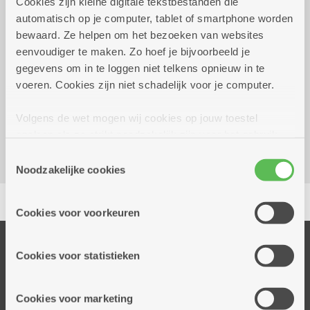
Cookies zijn kleine digitale tekstbestanden die
automatisch op je computer, tablet of smartphone worden
Wekelijks op dinsdag tot 28
14.00 uur tot
bewaard. Ze helpen om het bezoeken van websites
december 2027
16.30 uur
eenvoudiger te maken. Zo hoef je bijvoorbeeld je
gegevens om in te loggen niet telkens opnieuw in te
Reserveer vervoer
voeren. Cookies zijn niet schadelijk voor je computer.
Dienstencentrum Linkeroever
Volgens de wet mogen wij cookies op jouw toestel
Louis Paul Boonstraat 21
opslaan als ze strikt noodzakelijk zijn voor het gebruik
2050 Antwerpen-Linkeroever
van de site, dat kan je niet weigeren. Voor andere soorten
Toestemmingsselectie
cookies hebben we jouw toestemming nodig. Sommige
Noodzakelijke cookies
cookies worden geplaatst door derde partijen die een
Delen
dienst aanbieden op onze pagina's. We delen zo
Cookies voor voorkeuren
informatie over jouw (geanonimiseerd) gebruik van onze
site voor social media, advertenties en analyse. Deze
Onze diensten
partners kunnen deze gegevens combineren met andere
Cookies voor statistieken
Thuisdiensten
informatie die je aan hen verstrekte.
Dienstencentra
Cookies voor marketing
Assistentiewoningen