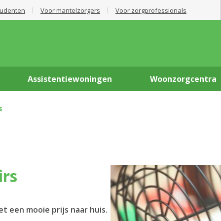
tudenten
Voor mantelzorgers
Voor zorgprofessionals
Assistentiewoningen
Woonzorgcentra
s
irs
t een mooie prijs naar huis.