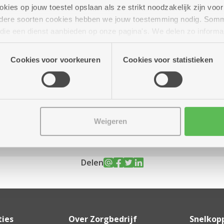
ies op jouw toestel opslaan als ze strikt noodzakelijk zijn voor 
andere soorten cookies hebben we jouw toestemming nodig. Som
n die een dienst aanbieden op onze pagina's. We delen zo informa
n onze site voor social media, advertenties en analyse. Deze p
r tot 16.30 uur
atie die je aan hen verstrekte.
Cookies voor voorkeuren
Cookies voor statistieken
Weigeren
Delen
ties
Over Zorgbedrijf
Snelkop