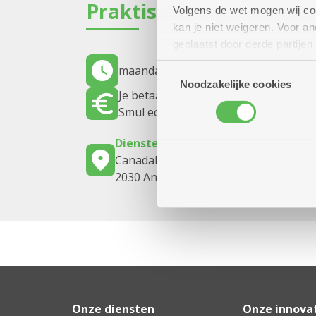
Praktisch
Volgens de wet mogen wij cook
kan je niet weigeren. Voor 
geplaatst door derde partije
(geanonimiseerd) gebruik va
Toestemmingsselectie
maandag 21 september 2026
14.00 uu
combineren met andere inform
Noodzakelijke cookies
Je betaalt 1 euro per spel.
Smul eclairs: 3,50 euro
Dienstencentrum Santiago
Canadalaan 21
2030 Antwerpen
Onze diensten
Onze innova