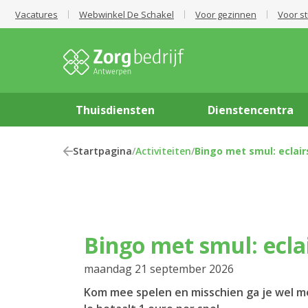
Vacatures
Webwinkel De Schakel
Voor gezinnen
Voor s
Thuisdiensten
Dienstencentra
Startpagina
/
Activiteiten
/
Bingo met smul: eclair
Bingo met smul: ecla
maandag 21 september 2026
Kom mee spelen en misschien ga je wel me