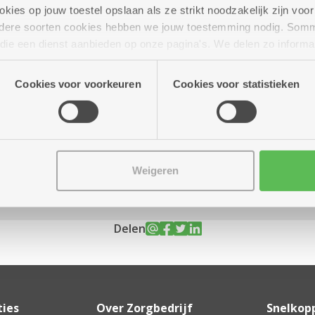
ies op jouw toestel opslaan als ze strikt noodzakelijk zijn voor 
andere soorten cookies hebben we jouw toestemming nodig. Som
n die een dienst aanbieden op onze pagina's. We delen zo informa
n onze site voor social media, advertenties en analyse. Deze p
ot 17.30 uur
atie die je aan hen verstrekte.
Cookies voor voorkeuren
Cookies voor statistieken
of frietjes en dessert
Weigeren
Delen
ties
Over Zorgbedrijf
Snelkop