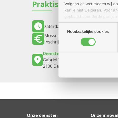
Praktisch
Volgens de wet mogen wij cook
kan je niet weigeren. Voor 
geplaatst door derde partije
(geanonimiseerd) gebruik va
Toestemmingsselectie
zaterdag 10 oktober 2026
13.30 uur t
combineren met andere inform
Noodzakelijke cookies
Mosselen of koude schotel met brood 
Inschrijven bij Louis of Hugo
Dienstencentrum Arena
Gabriel Vervoortstraat 2
2100 Deurne
Onze diensten
Onze innova