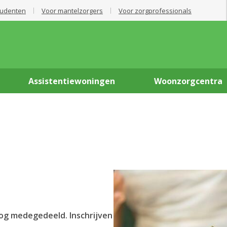
tudenten
Voor mantelzorgers
Voor zorgprofessionals
Assistentiewoningen
Woonzorgcentra
nog medegedeeld. Inschrijven