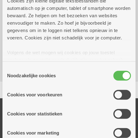
Cookies zijn kleine digitale tekstbestanden die
automatisch op je computer, tablet of smartphone worden
Wekelijks op woensdag tot 30
13.00 uur tot
bewaard. Ze helpen om het bezoeken van websites
december 2026
17.00 uur
eenvoudiger te maken. Zo hoef je bijvoorbeeld je
gegevens om in te loggen niet telkens opnieuw in te
Reserveer vervoer
voeren. Cookies zijn niet schadelijk voor je computer.
Dienstencentrum Victor De Bruyne
Volgens de wet mogen wij cookies op jouw toestel
P.H. Spaaklaan 5
opslaan als ze strikt noodzakelijk zijn voor het gebruik
2660 Hoboken
van de site, dat kan je niet weigeren. Voor andere soorten
Toestemmingsselectie
cookies hebben we jouw toestemming nodig. Sommige
Noodzakelijke cookies
cookies worden geplaatst door derde partijen die een
Delen
dienst aanbieden op onze pagina's. We delen zo
Cookies voor voorkeuren
informatie over jouw (geanonimiseerd) gebruik van onze
site voor social media, advertenties en analyse. Deze
Onze diensten
partners kunnen deze gegevens combineren met andere
Cookies voor statistieken
Thuisdiensten
informatie die je aan hen verstrekte.
Dienstencentra
Cookies voor marketing
Assistentiewoningen