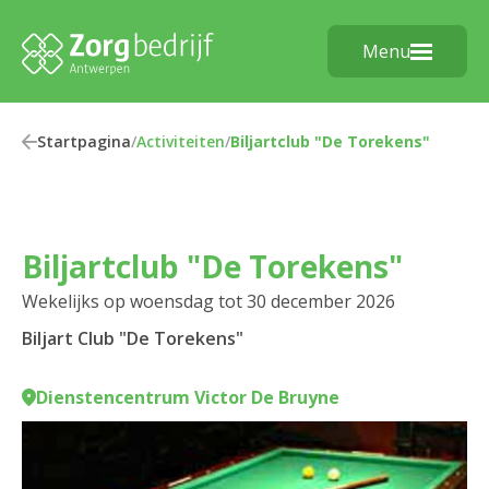
Menu
Startpagina
/
Activiteiten
/
Biljartclub "De Torekens"
Biljartclub "De Torekens"
Wekelijks op woensdag tot 30 december 2026
Biljart Club "De Torekens"
Dienstencentrum Victor De Bruyne