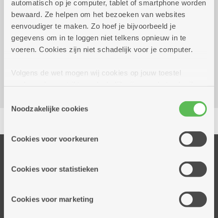
automatisch op je computer, tablet of smartphone worden
december 2026
16.30 uur
bewaard. Ze helpen om het bezoeken van websites
eenvoudiger te maken. Zo hoef je bijvoorbeeld je
Reserveer vervoer
gegevens om in te loggen niet telkens opnieuw in te
voeren. Cookies zijn niet schadelijk voor je computer.
Kombine Sint Andries (dienstencentrum)
Oever 11
Volgens de wet mogen wij cookies op jouw toestel
2000 Antwerpen
opslaan als ze strikt noodzakelijk zijn voor het gebruik
van de site, dat kan je niet weigeren. Voor andere soorten
Toestemmingsselectie
cookies hebben we jouw toestemming nodig. Sommige
Noodzakelijke cookies
Delen
cookies worden geplaatst door derde partijen die een
dienst aanbieden op onze pagina's. We delen zo
Cookies voor voorkeuren
informatie over jouw (geanonimiseerd) gebruik van onze
Onze diensten
site voor social media, advertenties en analyse. Deze
partners kunnen deze gegevens combineren met andere
Thuisdiensten
Cookies voor statistieken
informatie die je aan hen verstrekte.
Dienstencentra
Assistentiewoningen
Cookies voor marketing
Woonzorgcentra