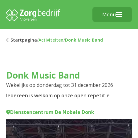
Menu
Startpagina
/
Activiteiten
/
Donk Music Band
Donk Music Band
Wekelijks op donderdag tot 31 december 2026
Iedereen is welkom op onze open repetitie
Dienstencentrum De Nobele Donk