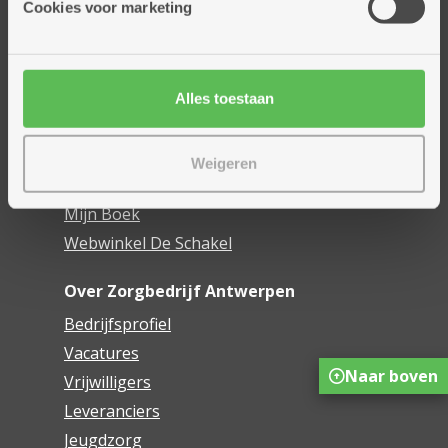
Cookies voor marketing
Dienstencentra
Assistentiewoningen
Woonzorgcentra
Alles toestaan
Financieel comfort
Mijn Zorgbedrijf
Weigeren
Onze innovaties
Mijn Boek
Webwinkel De Schakel
Over Zorgbedrijf Antwerpen
Bedrijfsprofiel
Vacatures
Naar boven
Vrijwilligers
Leveranciers
Jeugdzorg