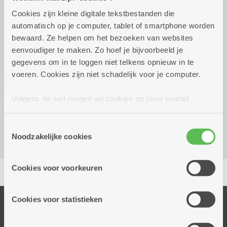
Cookies zijn kleine digitale tekstbestanden die
Wekelijks op donderdag tot 31
20.00 uur tot
automatisch op je computer, tablet of smartphone worden
december 2026
22.00 uur
bewaard. Ze helpen om het bezoeken van websites
in clubverband
eenvoudiger te maken. Zo hoef je bijvoorbeeld je
iedereen welkom op de gratis open repetities
gegevens om in te loggen niet telkens opnieuw in te
voeren. Cookies zijn niet schadelijk voor je computer.
Reserveer vervoer
Volgens de wet mogen wij cookies op jouw toestel
Dienstencentrum De Nobele Donk
opslaan als ze strikt noodzakelijk zijn voor het gebruik
Prinshoeveweg 21
van de site, dat kan je niet weigeren. Voor andere soorten
2180 Ekeren
Toestemmingsselectie
cookies hebben we jouw toestemming nodig. Sommige
Noodzakelijke cookies
cookies worden geplaatst door derde partijen die een
dienst aanbieden op onze pagina's. We delen zo
Delen
Cookies voor voorkeuren
informatie over jouw (geanonimiseerd) gebruik van onze
site voor social media, advertenties en analyse. Deze
partners kunnen deze gegevens combineren met andere
Cookies voor statistieken
Onze diensten
informatie die je aan hen verstrekte.
Thuisdiensten