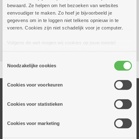
bewaard. Ze helpen om het bezoeken van websites
eenvoudiger te maken. Zo hoef je bijvoorbeeld je
Reserveer vervoer
gegevens om in te loggen niet telkens opnieuw in te
Dienstencentrum De Meere
voeren. Cookies zijn niet schadelijk voor je computer.
Corneel van Reethstraat 10
2600 Berchem
Volgens de wet mogen wij cookies op jouw toestel
opslaan als ze strikt noodzakelijk zijn voor het gebruik
van de site, dat kan je niet weigeren. Voor andere soorten
Toestemmingsselectie
Delen
cookies hebben we jouw toestemming nodig. Sommige
Noodzakelijke cookies
cookies worden geplaatst door derde partijen die een
dienst aanbieden op onze pagina's. We delen zo
Cookies voor voorkeuren
informatie over jouw (geanonimiseerd) gebruik van onze
Onze diensten
site voor social media, advertenties en analyse. Deze
Thuisdiensten
partners kunnen deze gegevens combineren met andere
Cookies voor statistieken
Dienstencentra
informatie die je aan hen verstrekte.
Assistentiewoningen
Cookies voor marketing
Woonzorgcentra
Financieel comfort