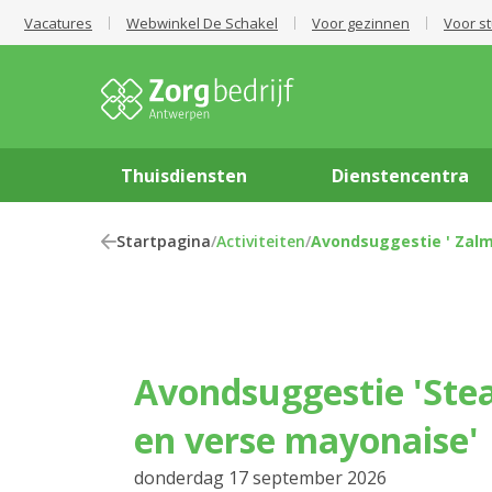
Vacatures
Webwinkel De Schakel
Voor gezinnen
Voor s
Thuisdiensten
Dienstencentra
Startpagina
/
Activiteiten
/
Avondsuggestie ' Zalm
Avondsuggestie 'Steak met frieten
en verse mayonaise'
donderdag 17 september 2026