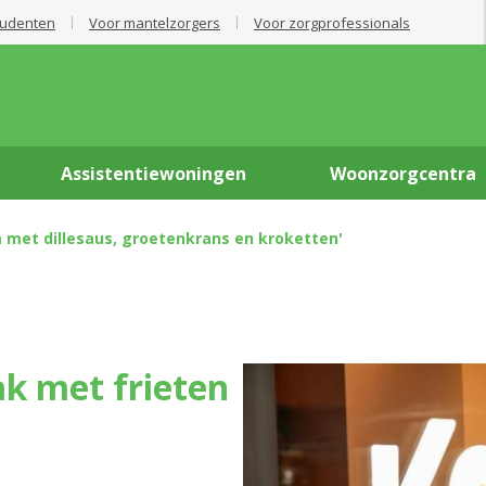
tudenten
Voor mantelzorgers
Voor zorgprofessionals
Assistentiewoningen
Woonzorgcentra
 met dillesaus, groetenkrans en kroketten'