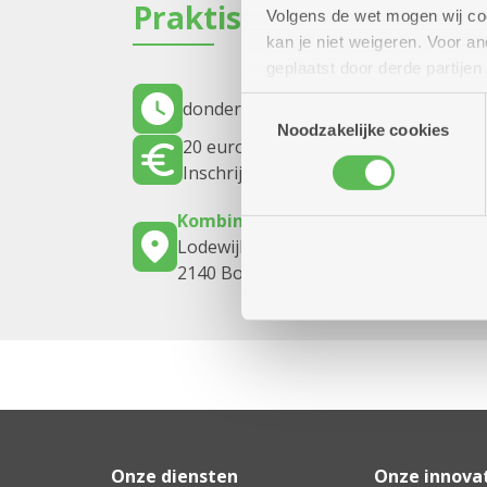
Praktisch
Volgens de wet mogen wij cook
kan je niet weigeren. Voor 
geplaatst door derde partije
(geanonimiseerd) gebruik va
Toestemmingsselectie
donderdag 17 september 2026
17.30 
combineren met andere inform
Noodzakelijke cookies
20 euro
Inschrijven uiterlijk op 14/09/2026
Kombine Boelaer (dienstencentrum
Lodewijk van Berckenlaan 361 G 01
2140 Borgerhout
Onze diensten
Onze innova