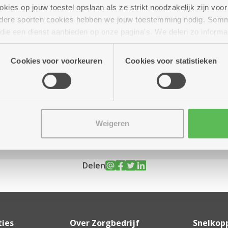
ies op jouw toestel opslaan als ze strikt noodzakelijk zijn voor 
andere soorten cookies hebben we jouw toestemming nodig. Som
n die een dienst aanbieden op onze pagina's. We delen zo informa
n onze site voor social media, advertenties en analyse. Deze p
uur tot 20.00 uur
atie die je aan hen verstrekte.
Cookies voor voorkeuren
Cookies voor statistieken
)
Weigeren
Delen
ties
Over Zorgbedrijf
Snelkop