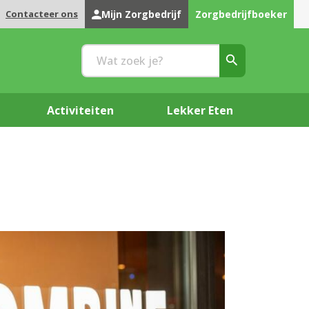
Contacteer ons
Mijn Zorgbedrijf
Zorgbedrijfboeker
Activiteiten
Lekker Eten