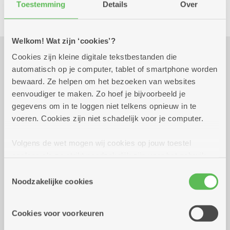
Culinair
Kombine
Toestemming
Details
Over
Welkom! Wat zijn ‘cookies’?
Cookies zijn kleine digitale tekstbestanden die
Praktisch
automatisch op je computer, tablet of smartphone worden
bewaard. Ze helpen om het bezoeken van websites
eenvoudiger te maken. Zo hoef je bijvoorbeeld je
donderdag 8 oktober
17.30 uur tot 20.00
gegevens om in te loggen niet telkens opnieuw in te
2026
uur
voeren. Cookies zijn niet schadelijk voor je computer.
15 euro
Inschrijven uiterlijk op 05/10/2026
Volgens de wet mogen wij cookies op jouw toestel
opslaan als ze strikt noodzakelijk zijn voor het gebruik
van de site, dat kan je niet weigeren. Voor andere soorten
Reserveer vervoer
Toestemmingsselectie
cookies hebben we jouw toestemming nodig. Sommige
Noodzakelijke cookies
Kombine Boelaer (dienstencentrum)
cookies worden geplaatst door derde partijen die een
Lodewijk van Berckenlaan 361 G 01
dienst aanbieden op onze pagina's. We delen zo
Cookies voor voorkeuren
2140 Borgerhout
informatie over jouw (geanonimiseerd) gebruik van onze
site voor social media, advertenties en analyse. Deze