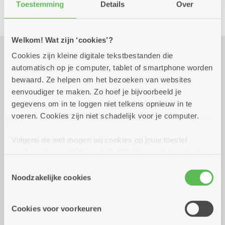
Culinair
Kombine
Toestemming
Details
Over
Welkom! Wat zijn ‘cookies’?
Cookies zijn kleine digitale tekstbestanden die
Praktisch
automatisch op je computer, tablet of smartphone worden
bewaard. Ze helpen om het bezoeken van websites
eenvoudiger te maken. Zo hoef je bijvoorbeeld je
donderdag 24 september
17.30 uur tot 20.00
gegevens om in te loggen niet telkens opnieuw in te
2026
uur
voeren. Cookies zijn niet schadelijk voor je computer.
15 euro
Inschrijven uiterlijk op 21/09/2026
Volgens de wet mogen wij cookies op jouw toestel
opslaan als ze strikt noodzakelijk zijn voor het gebruik
van de site, dat kan je niet weigeren. Voor andere soorten
Reserveer vervoer
Toestemmingsselectie
cookies hebben we jouw toestemming nodig. Sommige
Noodzakelijke cookies
Kombine Boelaer (dienstencentrum)
cookies worden geplaatst door derde partijen die een
Lodewijk van Berckenlaan 361 G 01
dienst aanbieden op onze pagina's. We delen zo
Cookies voor voorkeuren
2140 Borgerhout
informatie over jouw (geanonimiseerd) gebruik van onze
site voor social media, advertenties en analyse. Deze