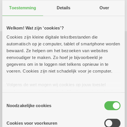
Toestemming
Details
Over
Culinair
Kombine
Welkom! Wat zijn ‘cookies’?
Cookies zijn kleine digitale tekstbestanden die
automatisch op je computer, tablet of smartphone worden
Praktisch
bewaard. Ze helpen om het bezoeken van websites
eenvoudiger te maken. Zo hoef je bijvoorbeeld je
gegevens om in te loggen niet telkens opnieuw in te
donderdag 29 oktober
17.30 uur tot 20.00
voeren. Cookies zijn niet schadelijk voor je computer.
2026
uur
10 euro
Volgens de wet mogen wij cookies op jouw toestel
Inschrijven uiterlijk op 26/10/2026
opslaan als ze strikt noodzakelijk zijn voor het gebruik
van de site, dat kan je niet weigeren. Voor andere soorten
Toestemmingsselectie
cookies hebben we jouw toestemming nodig. Sommige
Reserveer vervoer
Noodzakelijke cookies
cookies worden geplaatst door derde partijen die een
Kombine Boelaer (dienstencentrum)
dienst aanbieden op onze pagina's. We delen zo
Lodewijk van Berckenlaan 361 G 01
Cookies voor voorkeuren
informatie over jouw (geanonimiseerd) gebruik van onze