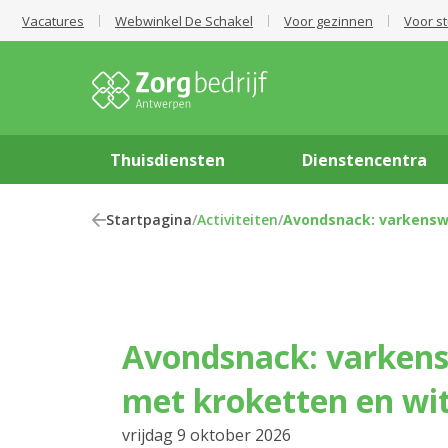
Vacatures
Webwinkel De Schakel
Voor gezinnen
Voor s
Thuisdiensten
Dienstencentra
Startpagina
/
Activiteiten
/
Avondsnack: varkensw
Avondsnack: varkenswangetjes
met kroketten en wit
vrijdag 9 oktober 2026