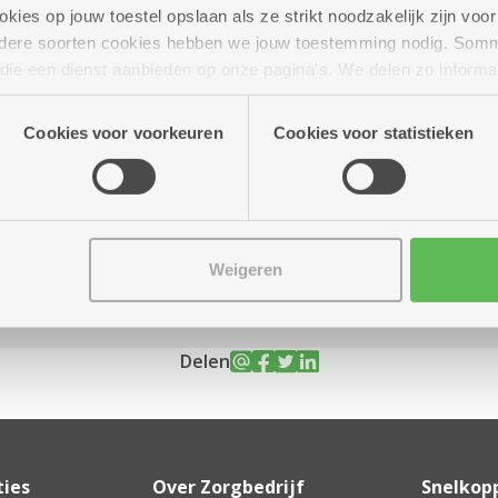
ies op jouw toestel opslaan als ze strikt noodzakelijk zijn voor 
andere soorten cookies hebben we jouw toestemming nodig. Som
n die een dienst aanbieden op onze pagina's. We delen zo informa
n onze site voor social media, advertenties en analyse. Deze p
8.30 uur
atie die je aan hen verstrekte.
Cookies voor voorkeuren
Cookies voor statistieken
d en dan ben je zeker van een
Weigeren
Delen
ties
Over Zorgbedrijf
Snelkop