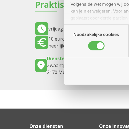
Praktisch
Volgens de wet mogen wij cook
kan je niet weigeren. Voor 
geplaatst door derde partije
(geanonimiseerd) gebruik va
Toestemmingsselectie
vrijdag 9 oktober 2026
16.30 uur tot 1
combineren met andere inform
Noodzakelijke cookies
10 euro - vooraf reserveren kan altij
heerlijk avondmaal.
Dienstencentrum De Brem
Zwaantjeslei 87
2170 Merksem
Onze diensten
Onze innova