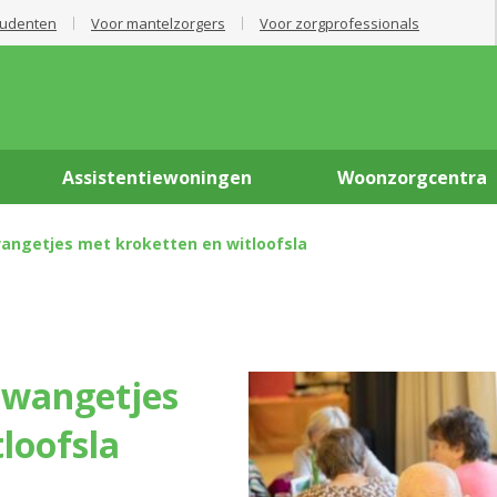
tudenten
Voor mantelzorgers
Voor zorgprofessionals
Assistentiewoningen
Woonzorgcentra
angetjes met kroketten en witloofsla
loofsla