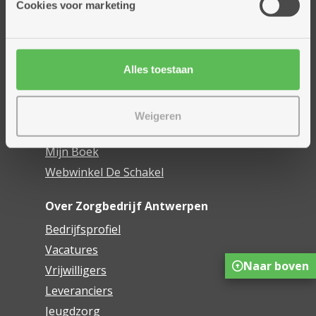
Cookies voor marketing
Dienstencentra
Assistentiewoningen
Woonzorgcentra
Alles toestaan
Financieel comfort
Mijn Zorgbedrijf
Weigeren
Onze innovaties
Mijn Boek
Webwinkel De Schakel
Over Zorgbedrijf Antwerpen
Bedrijfsprofiel
Vacatures
Naar boven
Vrijwilligers
Leveranciers
Jeugdzorg