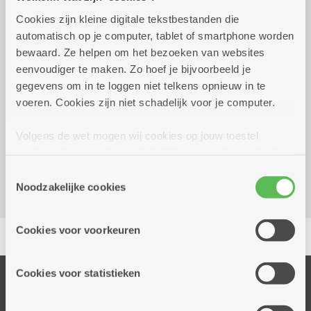
Cookies zijn kleine digitale tekstbestanden die
automatisch op je computer, tablet of smartphone worden
vrijdag 9 oktober 2026
14.30 uur tot 16.00 uur
bewaard. Ze helpen om het bezoeken van websites
5,50 euro
eenvoudiger te maken. Zo hoef je bijvoorbeeld je
gegevens om in te loggen niet telkens opnieuw in te
voeren. Cookies zijn niet schadelijk voor je computer.
Reserveer vervoer
Volgens de wet mogen wij cookies op jouw toestel
Dienstencentrum De Veldekens
opslaan als ze strikt noodzakelijk zijn voor het gebruik
Frans Beckersstraat 33
van de site, dat kan je niet weigeren. Voor andere soorten
Toestemmingsselectie
2600 Berchem
cookies hebben we jouw toestemming nodig. Sommige
Noodzakelijke cookies
cookies worden geplaatst door derde partijen die een
dienst aanbieden op onze pagina's. We delen zo
Delen
Cookies voor voorkeuren
informatie over jouw (geanonimiseerd) gebruik van onze
site voor social media, advertenties en analyse. Deze
partners kunnen deze gegevens combineren met andere
Cookies voor statistieken
Onze diensten
informatie die je aan hen verstrekte.
Thuisdiensten