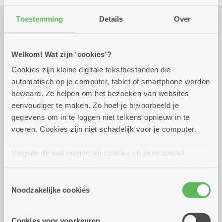
Toestemming
Details
Over
Praktisch
Welkom! Wat zijn ‘cookies’?
Cookies zijn kleine digitale tekstbestanden die
donderdag 17 september
12.00 uur tot 13.00
automatisch op je computer, tablet of smartphone worden
2026
uur
bewaard. Ze helpen om het bezoeken van websites
10 euro
eenvoudiger te maken. Zo hoef je bijvoorbeeld je
inschrijven kan tot 10/09/26.
gegevens om in te loggen niet telkens opnieuw in te
Soep
voeren. Cookies zijn niet schadelijk voor je computer.
Hespenrolletjes met witloof en kaassaus
Dessert
Volgens de wet mogen wij cookies op jouw toestel
opslaan als ze strikt noodzakelijk zijn voor het gebruik
Reserveer vervoer
van de site, dat kan je niet weigeren. Voor andere soorten
Toestemmingsselectie
cookies hebben we jouw toestemming nodig. Sommige
Noodzakelijke cookies
Facebook event
cookies worden geplaatst door derde partijen die een
dienst aanbieden op onze pagina's. We delen zo
Dienstencentrum Kerkeveld
Cookies voor voorkeuren