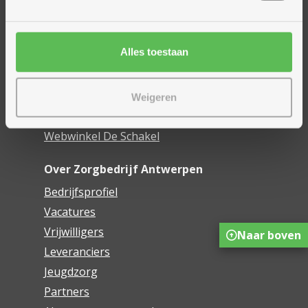
Assistentiewoningen
Woonzorgcentra
Financieel comfort
Alles toestaan
Mijn Zorgbedrijf
Onze innovaties
Weigeren
Mijn Boek
Webwinkel De Schakel
Over Zorgbedrijf Antwerpen
Bedrijfsprofiel
Vacatures
Vrijwilligers
Naar boven
Leveranciers
Jeugdzorg
Partners