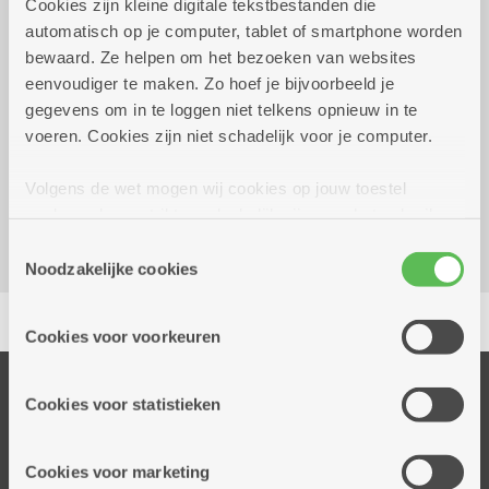
Cookies zijn kleine digitale tekstbestanden die
2026
uur
automatisch op je computer, tablet of smartphone worden
bewaard. Ze helpen om het bezoeken van websites
gratis deelname bij een driegangen-maaltijd
eenvoudiger te maken. Zo hoef je bijvoorbeeld je
gegevens om in te loggen niet telkens opnieuw in te
Reserveer vervoer
voeren. Cookies zijn niet schadelijk voor je computer.
Dienstencentrum Ten Gaarde
Volgens de wet mogen wij cookies op jouw toestel
Boomgaardstraat 37A
opslaan als ze strikt noodzakelijk zijn voor het gebruik
2018 Antwerpen
van de site, dat kan je niet weigeren. Voor andere soorten
Toestemmingsselectie
cookies hebben we jouw toestemming nodig. Sommige
Noodzakelijke cookies
cookies worden geplaatst door derde partijen die een
Delen
dienst aanbieden op onze pagina's. We delen zo
Cookies voor voorkeuren
informatie over jouw (geanonimiseerd) gebruik van onze
site voor social media, advertenties en analyse. Deze
Onze diensten
partners kunnen deze gegevens combineren met andere
Cookies voor statistieken
informatie die je aan hen verstrekte.
Thuisdiensten
Dienstencentra
Cookies voor marketing