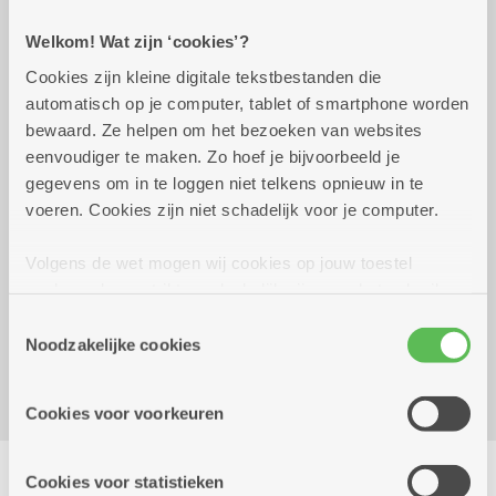
Welkom! Wat zijn ‘cookies’?
Praktisch
Cookies zijn kleine digitale tekstbestanden die
automatisch op je computer, tablet of smartphone worden
bewaard. Ze helpen om het bezoeken van websites
woensdag 30 september
14.00 uur tot 15.30
eenvoudiger te maken. Zo hoef je bijvoorbeeld je
2026
uur
gegevens om in te loggen niet telkens opnieuw in te
Deelname is gratis.
voeren. Cookies zijn niet schadelijk voor je computer.
Volgens de wet mogen wij cookies op jouw toestel
Reserveer vervoer
opslaan als ze strikt noodzakelijk zijn voor het gebruik
van de site, dat kan je niet weigeren. Voor andere soorten
Dienstencentrum Oosterveld
Toestemmingsselectie
cookies hebben we jouw toestemming nodig. Sommige
Groenenborgerlaan 185
Noodzakelijke cookies
cookies worden geplaatst door derde partijen die een
2610 Wilrijk
dienst aanbieden op onze pagina's. We delen zo
Cookies voor voorkeuren
informatie over jouw (geanonimiseerd) gebruik van onze
site voor social media, advertenties en analyse. Deze
Delen
partners kunnen deze gegevens combineren met andere
Cookies voor statistieken