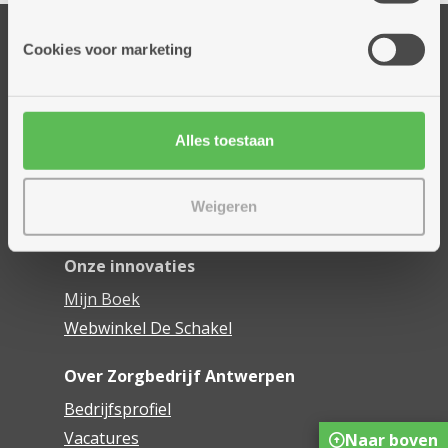
informatie die je aan hen verstrekte.
Onze diensten
Cookies voor marketing
Thuisdiensten
Dienstencentra
Assistentiewoningen
Alles toestaan
Woonzorgcentra
Financieel comfort
Weigeren
Mijn Zorgbedrijf
Onze innovaties
Mijn Boek
Webwinkel De Schakel
Over Zorgbedrijf Antwerpen
Bedrijfsprofiel
Vacatures
Naar boven