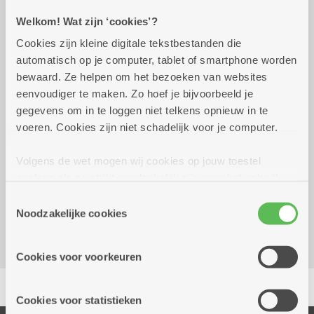
Welkom! Wat zijn ‘cookies’?
Praktisch
Cookies zijn kleine digitale tekstbestanden die
automatisch op je computer, tablet of smartphone worden
bewaard. Ze helpen om het bezoeken van websites
dinsdag 13 oktober 2026
15.30 uur tot 15.30 uur
eenvoudiger te maken. Zo hoef je bijvoorbeeld je
4 euro
gegevens om in te loggen niet telkens opnieuw in te
Inschrijven noodzakelijk
voeren. Cookies zijn niet schadelijk voor je computer.
Volgens de wet mogen wij cookies op jouw toestel
Reserveer vervoer
opslaan als ze strikt noodzakelijk zijn voor het gebruik
Kombine Boelaer (dienstencentrum)
van de site, dat kan je niet weigeren. Voor andere soorten
Toestemmingsselectie
Lodewijk van Berckenlaan 361 G 01
cookies hebben we jouw toestemming nodig. Sommige
Noodzakelijke cookies
2140 Borgerhout
cookies worden geplaatst door derde partijen die een
dienst aanbieden op onze pagina's. We delen zo
Cookies voor voorkeuren
informatie over jouw (geanonimiseerd) gebruik van onze
Delen
site voor social media, advertenties en analyse. Deze
partners kunnen deze gegevens combineren met andere
Cookies voor statistieken
informatie die je aan hen verstrekte.