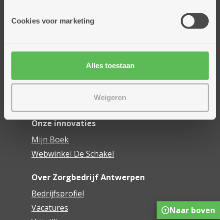
Onze diensten
Cookies voor marketing
Thuisdiensten
Dienstencentra
Assistentiewoningen
Alles toestaan
Woonzorgcentra
Financieel comfort
Weigeren
Mijn Zorgbedrijf
Onze innovaties
Mijn Boek
Webwinkel De Schakel
Over Zorgbedrijf Antwerpen
Bedrijfsprofiel
Vacatures
Naar boven