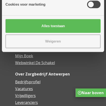
Thuisdiensten
Cookies voor marketing
Dienstencentra
Assistentiewoningen
Woonzorgcentra
Alles toestaan
Financieel comfort
Mijn Zorgbedrijf
Weigeren
Onze innovaties
Mijn Boek
Webwinkel De Schakel
Over Zorgbedrijf Antwerpen
Bedrijfsprofiel
Vacatures
Naar boven
Vrijwilligers
Leveranciers