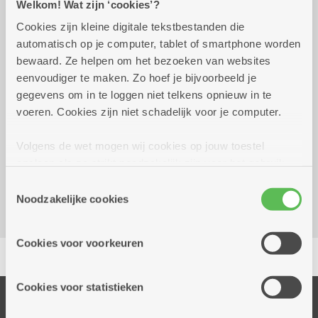
Welkom! Wat zijn ‘cookies’?
Praktisch
Cookies zijn kleine digitale tekstbestanden die
automatisch op je computer, tablet of smartphone worden
bewaard. Ze helpen om het bezoeken van websites
zaterdag 26 september
00.00 uur tot 00.00
eenvoudiger te maken. Zo hoef je bijvoorbeeld je
2026
uur
gegevens om in te loggen niet telkens opnieuw in te
voeren. Cookies zijn niet schadelijk voor je computer.
Gratis
Volgens de wet mogen wij cookies op jouw toestel
Kombine Boelaer (dienstencentrum)
opslaan als ze strikt noodzakelijk zijn voor het gebruik
Lodewijk van Berckenlaan 361 G 01
van de site, dat kan je niet weigeren. Voor andere soorten
Toestemmingsselectie
2140 Borgerhout
cookies hebben we jouw toestemming nodig. Sommige
Noodzakelijke cookies
cookies worden geplaatst door derde partijen die een
dienst aanbieden op onze pagina's. We delen zo
Cookies voor voorkeuren
Delen
informatie over jouw (geanonimiseerd) gebruik van onze
site voor social media, advertenties en analyse. Deze
partners kunnen deze gegevens combineren met andere
Cookies voor statistieken
informatie die je aan hen verstrekte.
Onze diensten