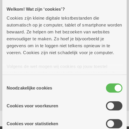
Welkom! Wat zijn ‘cookies’?
Praktisch
Cookies zijn kleine digitale tekstbestanden die
automatisch op je computer, tablet of smartphone worden
woensdag 23 september
12.00 uur tot 14.00
bewaard. Ze helpen om het bezoeken van websites
2026
uur
eenvoudiger te maken. Zo hoef je bijvoorbeeld je
20 euro
gegevens om in te loggen niet telkens opnieuw in te
Inschrijven uiterlijk op 16/09/2026
voeren. Cookies zijn niet schadelijk voor je computer.
Volgens de wet mogen wij cookies op jouw toestel
Reserveer vervoer
opslaan als ze strikt noodzakelijk zijn voor het gebruik
Kombine Boelaer (dienstencentrum)
van de site, dat kan je niet weigeren. Voor andere soorten
Toestemmingsselectie
Lodewijk van Berckenlaan 361 G 01
cookies hebben we jouw toestemming nodig. Sommige
Noodzakelijke cookies
2140 Borgerhout
cookies worden geplaatst door derde partijen die een
dienst aanbieden op onze pagina's. We delen zo
Cookies voor voorkeuren
informatie over jouw (geanonimiseerd) gebruik van onze
Delen
site voor social media, advertenties en analyse. Deze
partners kunnen deze gegevens combineren met andere
Cookies voor statistieken
informatie die je aan hen verstrekte.