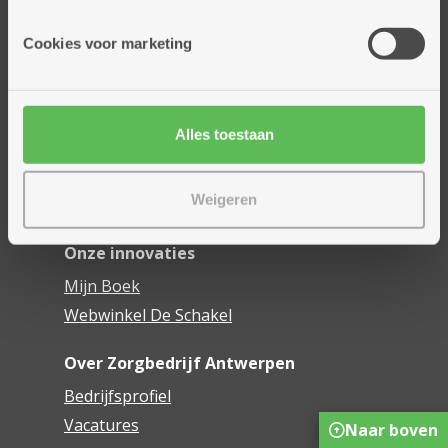
Onze diensten
Cookies voor marketing
Thuisdiensten
Dienstencentra
Assistentiewoningen
Alles toestaan
Woonzorgcentra
Financieel comfort
Weigeren
Mijn Zorgbedrijf
Onze innovaties
Mijn Boek
Webwinkel De Schakel
Over Zorgbedrijf Antwerpen
Bedrijfsprofiel
Vacatures
Naar boven