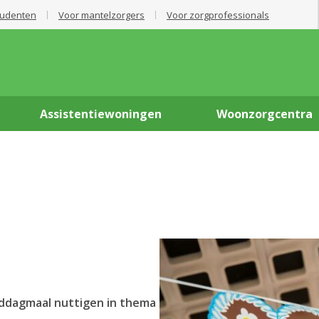
tudenten
Voor mantelzorgers
Voor zorgprofessionals
Assistentiewoningen
Woonzorgcentra
iddagmaal nuttigen in thema