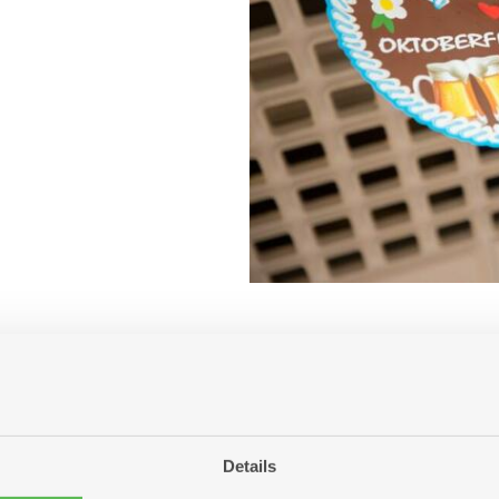
a van de Oktoberfesten.
ppchen und Weißwurst mit Sauerkraut und Kartoffel
Details
van Antwerpen kost de maaltijtijd 18.20 euro