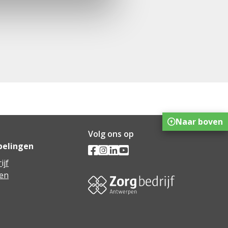
Naar boven
Volg ons op
pelingen
ijf
en