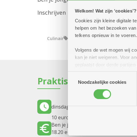
Welkom! Wat zijn ‘cookies’?
Inschrijven kan tot 5 oktober.
Cookies zijn kleine digitale
helpen om het bezoeken van w
telkens opnieuw in te voeren.
Culinair
Volgens de wet mogen wij cook
kan je niet weigeren. Voor 
geplaatst door derde partije
(geanonimiseerd) gebruik va
Toestemmingsselectie
Praktisch
combineren met andere inform
Noodzakelijke cookies
dinsdag 6 oktober 2026
12.00 uur tot
10 euro per middagmaal
Ben je jonger dan 65 of geen inwone
18.20 euro