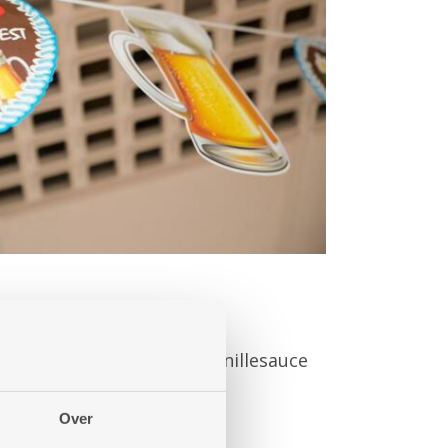
püree. Apfelküchle mit Vanillesauce
Over