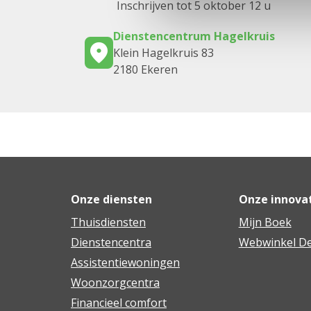
Inschrijven tot 5 oktober 12 u
Dienstencentrum Hagelkruis
Klein Hagelkruis 83
2180 Ekeren
Onze diensten
Onze innova
Thuisdiensten
Mijn Boek
Dienstencentra
Webwinkel De
Assistentiewoningen
Woonzorgcentra
Financieel comfort