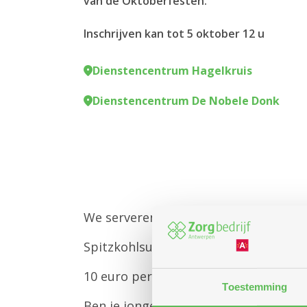
van de Oktoberfesten.
Inschrijven kan tot 5 oktober 12 u
Dienstencentrum Hagelkruis
Dienstencentrum De Nobele Donk
We serveren een middagmaal in them
Spitzkohlsuppe mit speck. Kasselerri
10 euro per maaltijd.
Toestemming
Ben je jonger dan 65 of niet inwoner 