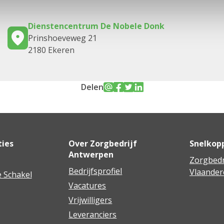
Dienstencentrum De Nobele Donk
Prinshoeveweg 21
2180 Ekeren
Delen
ties
Over Zorgbedrijf
Snelkop
Antwerpen
Zorgbedr
Bedrijfsprofiel
Vlaander
 Schakel
Vacatures
Vrijwilligers
Leveranciers