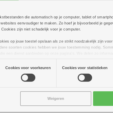
 tekstbestanden die automatisch op je computer, tablet of smart
ebsites eenvoudiger te maken. Zo hoef je bijvoorbeeld je gegev
 Cookies zijn niet schadelijk voor je computer.
ies op jouw toestel opslaan als ze strikt noodzakelijk zijn voor 
andere soorten cookies hebben we jouw toestemming nodig. Som
n die een dienst aanbieden op onze pagina's. We delen zo informa
n onze site voor social media, advertenties en analyse. Deze p
atie die je aan hen verstrekte.
Cookies voor voorkeuren
Cookies voor statistieken
 14.00 uur
Weigeren
r van Antwerpen betaal je