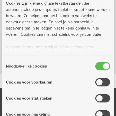
Cookies zijn kleine digitale tekstbestanden die
automatisch op je computer, tablet of smartphone worden
bewaard. Ze helpen om het bezoeken van websites
dinsdag 27 oktober 2026
14.30 uur tot 16.00 uur
eenvoudiger te maken. Zo hoef je bijvoorbeeld je
gegevens om in te loggen niet telkens opnieuw in te
5 euro per persoon - max. 4 personen per ploeg
voeren. Cookies zijn niet schadelijk voor je computer.
Dienstencentrum De Brem
Volgens de wet mogen wij cookies op jouw toestel
Zwaantjeslei 87
opslaan als ze strikt noodzakelijk zijn voor het gebruik
2170 Merksem
van de site, dat kan je niet weigeren. Voor andere soorten
Toestemmingsselectie
cookies hebben we jouw toestemming nodig. Sommige
Noodzakelijke cookies
cookies worden geplaatst door derde partijen die een
Delen
dienst aanbieden op onze pagina's. We delen zo
Cookies voor voorkeuren
informatie over jouw (geanonimiseerd) gebruik van onze
site voor social media, advertenties en analyse. Deze
partners kunnen deze gegevens combineren met andere
Onze diensten
Cookies voor statistieken
informatie die je aan hen verstrekte.
Thuisdiensten
Dienstencentra
Cookies voor marketing