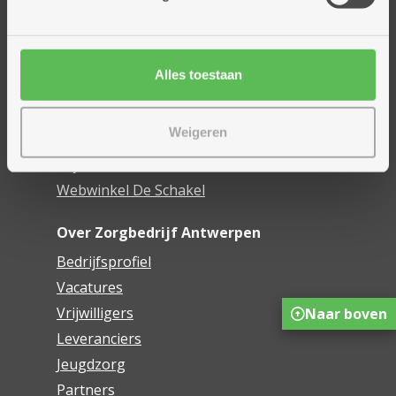
Assistentiewoningen
Woonzorgcentra
Financieel comfort
Alles toestaan
Mijn Zorgbedrijf
Weigeren
Onze innovaties
Mijn Boek
Webwinkel De Schakel
Over Zorgbedrijf Antwerpen
Bedrijfsprofiel
Vacatures
Vrijwilligers
Naar boven
Leveranciers
Jeugdzorg
Partners