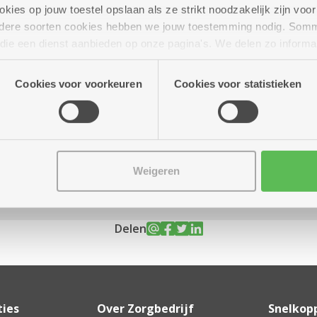
ies op jouw toestel opslaan als ze strikt noodzakelijk zijn voor 
andere soorten cookies hebben we jouw toestemming nodig. Som
n die een dienst aanbieden op onze pagina's. We delen zo informa
n onze site voor social media, advertenties en analyse. Deze p
 tot 16.00 uur
atie die je aan hen verstrekte.
Cookies voor voorkeuren
Cookies voor statistieken
n per ploeg
Weigeren
Delen
ties
Over Zorgbedrijf
Snelkop