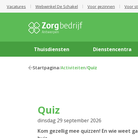
Vacatures
Webwinkel De Schakel
Voor gezinnen
Voor s
Thuisdiensten
Dienstencentra
Startpagina
/
Activiteiten
/
Quiz
Quiz
dinsdag 29 september 2026
Kom gezellig mee quizzen! En wie weet ga 