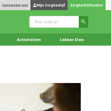
Contacteer ons
Mijn Zorgbedrijf
Zorgbedrijfboeker
Activiteiten
Lekker Eten