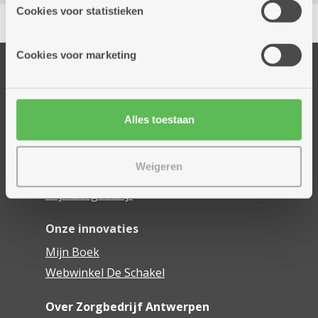
partners kunnen deze gegevens combineren met andere
Cookies voor statistieken
Delen
informatie die je aan hen verstrekte.
Cookies voor marketing
Onze diensten
Thuisdiensten
Dienstencentra
Alles toestaan
Assistentiewoningen
Woonzorgcentra
Weigeren
Financieel comfort
Mijn Zorgbedrijf
Onze innovaties
Mijn Boek
Webwinkel De Schakel
Over Zorgbedrijf Antwerpen