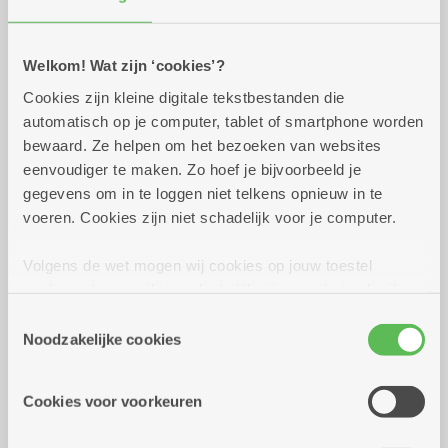
Praktisch
Welkom! Wat zijn ‘cookies’?
Cookies zijn kleine digitale tekstbestanden die
dinsdag 20 oktober 2026
12.00 uur tot 13.00 uur
automatisch op je computer, tablet of smartphone worden
bewaard. Ze helpen om het bezoeken van websites
1 maaltijdbon
eenvoudiger te maken. Zo hoef je bijvoorbeeld je
gegevens om in te loggen niet telkens opnieuw in te
voeren. Cookies zijn niet schadelijk voor je computer.
Reserveer vervoer
Volgens de wet mogen wij cookies op jouw toestel
Dienstencentrum De Meere
opslaan als ze strikt noodzakelijk zijn voor het gebruik
Corneel van Reethstraat 10
van de site, dat kan je niet weigeren. Voor andere soorten
2600 Berchem
Toestemmingsselectie
cookies hebben we jouw toestemming nodig. Sommige
Noodzakelijke cookies
Dienstencentrum De Veldekens
cookies worden geplaatst door derde partijen die een
Frans Beckersstraat 33
dienst aanbieden op onze pagina's. We delen zo
2600 Berchem
Cookies voor voorkeuren
informatie over jouw (geanonimiseerd) gebruik van onze
site voor social media, advertenties en analyse. Deze