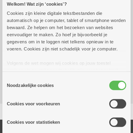
Welkom! Wat zijn ‘cookies’?
Cookies zijn kleine digitale tekstbestanden die
Praktisch
automatisch op je computer, tablet of smartphone worden
bewaard. Ze helpen om het bezoeken van websites
eenvoudiger te maken. Zo hoef je bijvoorbeeld je
donderdag 17 september
13.00 uur tot 17.00
gegevens om in te loggen niet telkens opnieuw in te
2026
uur
voeren. Cookies zijn niet schadelijk voor je computer.
Reserveer vervoer
Volgens de wet mogen wij cookies op jouw toestel
opslaan als ze strikt noodzakelijk zijn voor het gebruik
Dienstencentrum Oversnes
van de site, dat kan je niet weigeren. Voor andere soorten
Krijgslaan 110
Toestemmingsselectie
cookies hebben we jouw toestemming nodig. Sommige
2610 Wilrijk
Noodzakelijke cookies
cookies worden geplaatst door derde partijen die een
dienst aanbieden op onze pagina's. We delen zo
Cookies voor voorkeuren
informatie over jouw (geanonimiseerd) gebruik van onze
Delen
site voor social media, advertenties en analyse. Deze
partners kunnen deze gegevens combineren met andere
Cookies voor statistieken
informatie die je aan hen verstrekte.
Onze diensten