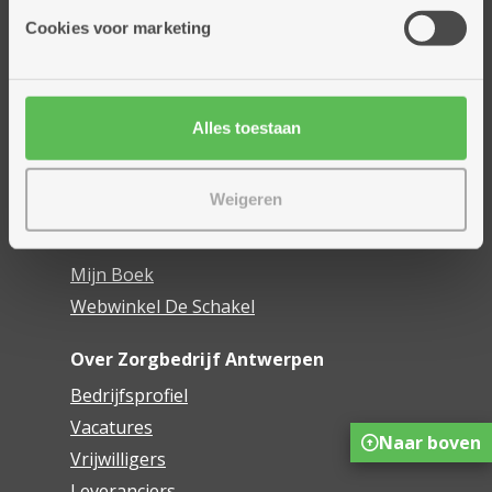
Thuisdiensten
Cookies voor marketing
Dienstencentra
Assistentiewoningen
Woonzorgcentra
Alles toestaan
Financieel comfort
Mijn Zorgbedrijf
Weigeren
Onze innovaties
Mijn Boek
Webwinkel De Schakel
Over Zorgbedrijf Antwerpen
Bedrijfsprofiel
Vacatures
Naar boven
Vrijwilligers
Leveranciers