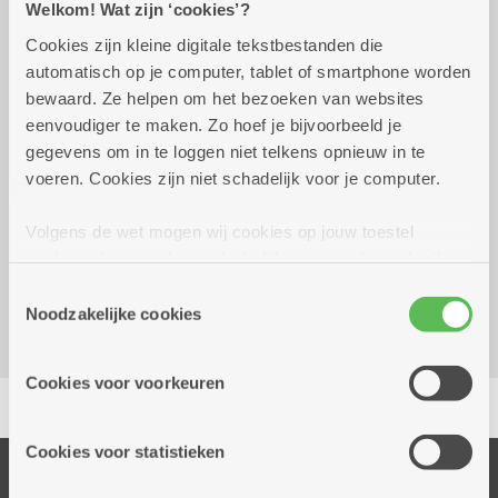
Welkom! Wat zijn ‘cookies’?
Cookies zijn kleine digitale tekstbestanden die
automatisch op je computer, tablet of smartphone worden
vrijdag 25 september
15.00 uur tot 16.00
bewaard. Ze helpen om het bezoeken van websites
2026
uur
eenvoudiger te maken. Zo hoef je bijvoorbeeld je
6 euro
gegevens om in te loggen niet telkens opnieuw in te
voeren. Cookies zijn niet schadelijk voor je computer.
Reserveer vervoer
Volgens de wet mogen wij cookies op jouw toestel
Dienstencentrum De Meere
opslaan als ze strikt noodzakelijk zijn voor het gebruik
Corneel van Reethstraat 10
van de site, dat kan je niet weigeren. Voor andere soorten
Toestemmingsselectie
2600 Berchem
cookies hebben we jouw toestemming nodig. Sommige
Noodzakelijke cookies
cookies worden geplaatst door derde partijen die een
dienst aanbieden op onze pagina's. We delen zo
Cookies voor voorkeuren
Delen
informatie over jouw (geanonimiseerd) gebruik van onze
site voor social media, advertenties en analyse. Deze
partners kunnen deze gegevens combineren met andere
Cookies voor statistieken
informatie die je aan hen verstrekte.
Onze diensten