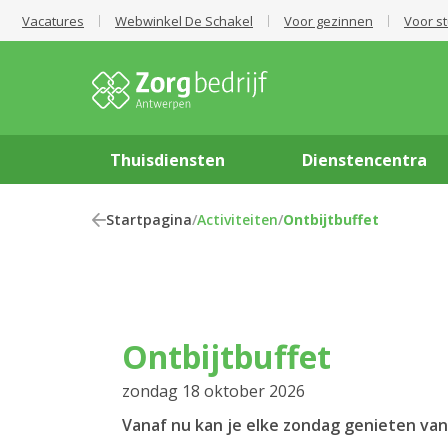
Vacatures
Webwinkel De Schakel
Voor gezinnen
Voor s
Thuisdiensten
Dienstencentra
Startpagina
/
Activiteiten
/
Ontbijtbuffet
Ontbijtbuffet
zondag 18 oktober 2026
Vanaf nu kan je elke zondag genieten van 