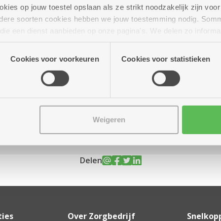
ies op jouw toestel opslaan als ze strikt noodzakelijk zijn voor 
andere soorten cookies hebben we jouw toestemming nodig. Som
n die een dienst aanbieden op onze pagina's. We delen zo informa
n onze site voor social media, advertenties en analyse. Deze p
 11.00 uur
atie die je aan hen verstrekte.
Cookies voor voorkeuren
Cookies voor statistieken
)
Weigeren
Delen
ties
Over Zorgbedrijf
Snelkop