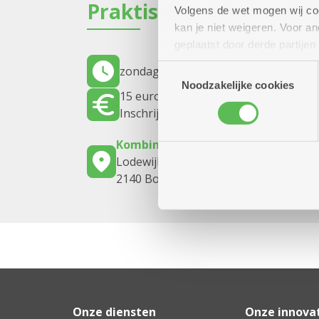
Praktisch
Volgens de wet mogen wij cook
kan je niet weigeren. Voor 
geplaatst door derde partije
(geanonimiseerd) gebruik va
Toestemmingsselectie
zondag 18 oktober 2026
09.00 uur tot
combineren met andere inform
Noodzakelijke cookies
15 euro
Inschrijven noodzakelijk
Kombine Boelaer (dienstencentrum
Lodewijk van Berckenlaan 361 G 01
2140 Borgerhout
Onze diensten
Onze innova