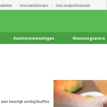
tudenten
Voor mantelzorgers
Voor zorgprofessionals
Assistentiewoningen
Woonzorgcentra
een heerlijk ontbijtbuffet.