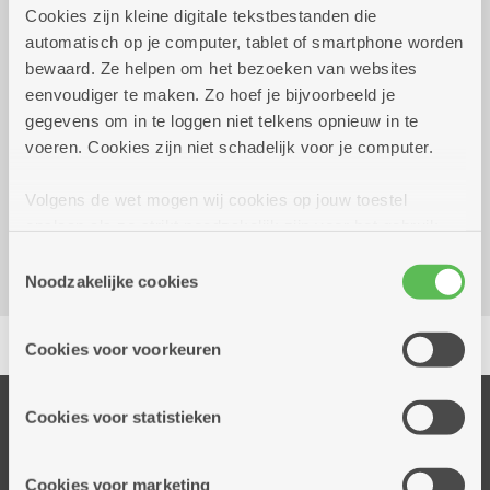
Cookies zijn kleine digitale tekstbestanden die
automatisch op je computer, tablet of smartphone worden
zondag 27 september
09.00 uur tot 11.00
bewaard. Ze helpen om het bezoeken van websites
2026
uur
eenvoudiger te maken. Zo hoef je bijvoorbeeld je
15 euro
gegevens om in te loggen niet telkens opnieuw in te
Inschrijven noodzakelijk
voeren. Cookies zijn niet schadelijk voor je computer.
Kombine Boelaer (dienstencentrum)
Volgens de wet mogen wij cookies op jouw toestel
Lodewijk van Berckenlaan 361 G 01
opslaan als ze strikt noodzakelijk zijn voor het gebruik
2140 Borgerhout
van de site, dat kan je niet weigeren. Voor andere soorten
Toestemmingsselectie
cookies hebben we jouw toestemming nodig. Sommige
Noodzakelijke cookies
cookies worden geplaatst door derde partijen die een
Delen
dienst aanbieden op onze pagina's. We delen zo
Cookies voor voorkeuren
informatie over jouw (geanonimiseerd) gebruik van onze
site voor social media, advertenties en analyse. Deze
partners kunnen deze gegevens combineren met andere
Onze diensten
Cookies voor statistieken
informatie die je aan hen verstrekte.
Thuisdiensten
Dienstencentra
Cookies voor marketing