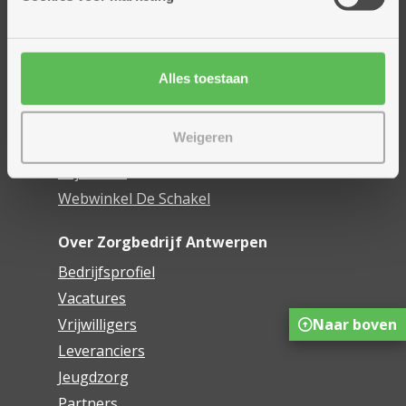
Assistentiewoningen
Woonzorgcentra
Financieel comfort
Alles toestaan
Mijn Zorgbedrijf
Weigeren
Onze innovaties
Mijn Boek
Webwinkel De Schakel
Over Zorgbedrijf Antwerpen
Bedrijfsprofiel
Vacatures
Naar boven
Vrijwilligers
Leveranciers
Jeugdzorg
Partners